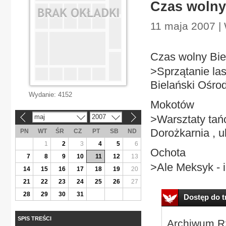
Czas wolny
11 maja 2007 |
Czas wolny Bie
>Sprzątanie las
Bielański Ośrod
Wydanie:
4152
Mokotów
maj
2007
>Warsztaty tańc
«
»
Dorożkarnia , u
PN
WT
ŚR
CZ
PT
SB
ND
1
2
3
4
5
6
Ochota
7
8
9
10
11
12
13
>Ale Meksyk - i
14
15
16
17
18
19
20
21
22
23
24
25
26
27
28
29
30
31
Dostęp do tr
SPIS TREŚCI
Archiwum Rz