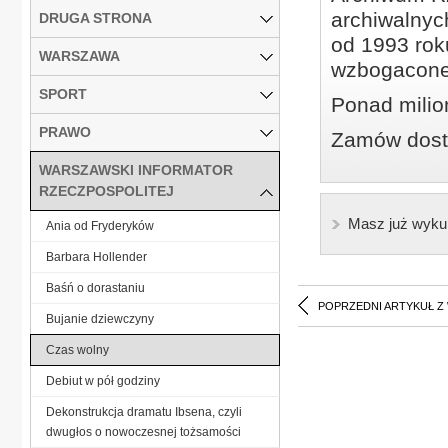
archiwalnyc
DRUGA STRONA
od 1993 roku
WARSZAWA
wzbogacone
SPORT
Ponad milio
PRAWO
Zamów dostę
WARSZAWSKI INFORMATOR
RZECZPOSPOLITEJ
Masz już wyku
Ania od Fryderyków
Barbara Hollender
Baśń o dorastaniu
POPRZEDNI ARTYKUŁ Z
Bujanie dziewczyny
Czas wolny
Debiut w pół godziny
Dekonstrukcja dramatu Ibsena, czyli
dwugłos o nowoczesnej tożsamości