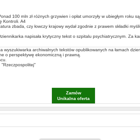
ad 100 mln zł różnych grzywien i opłat umorzyły w ubiegłym roku sąd
 Kontroli. A4
tura zbada, czy łowczy krajowy wydał zgodnie z prawem składki myśliw
ziennikarka napisała krytyczny tekst o szpitalu psychiatrycznym. Za kar
a wyszukiwarka archiwalnych tekstów opublikowanych na łamach dzien
one o perspektywę ekonomiczną i prawną.
scu.
"Rzeczpospolitej"
Zamów
Unikalna oferta