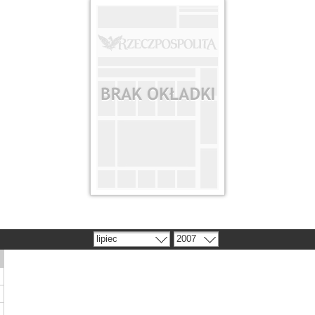
lipiec
2007