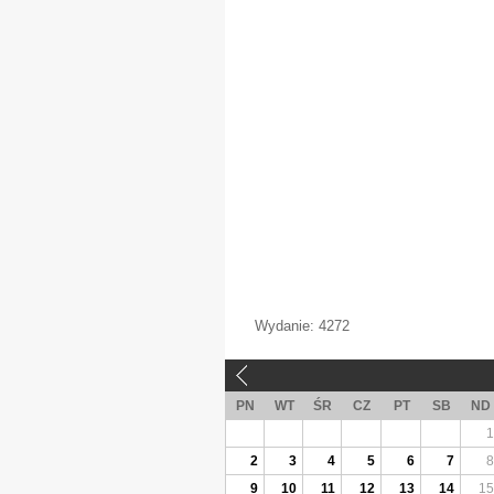
Wydanie:
4272
«
PN
WT
ŚR
CZ
PT
SB
ND
1
2
3
4
5
6
7
8
9
10
11
12
13
14
15