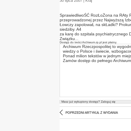
30 lipca 2007 | Kraj
SprawiedliwoŚĆ RozŁoŻona na RAty Pon
przeprowadzonej przez Najwyższą Izbę
Łowczy zapolowaŁ na skŁadki? Prokura
siedziby. A4
za karę do szpitala psychiatrycznego D
Związku...
Dostęp do treści Archiwum.rp.pl jest płatny.
Archiwum Rzeczpospolitej to wygodn
wiedzy o Polsce i świecie, wzbogac
Ponad milion tekstów w jednym miej
Zamów dostęp do pełnego Archiwum 
Masz już wykupiony dostęp?
Zaloguj się
POPRZEDNI ARTYKUŁ Z WYDANIA