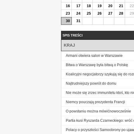
16
17
18
19
20
21
22
23
24
25
26
27
28
29
30
31
SPIS TREŚCI
KRAJ
Armani otwiera salon w Warszawie
Bitwa o Warszawę była bitwą o Polskę
Koalicyjni negocjatorzy szykują się do r
Najtrudniejszy powrót do domu
Nie może się zrzec immunitetu ktoś, kto ni
Niemcy pouczają prezydenta Francji
O powstaniu można mówićnowocześnie
Partia kusi Ryszarda Czarneckiego: wróć 
Polacy o przyszłości Samoobrony po ujawn