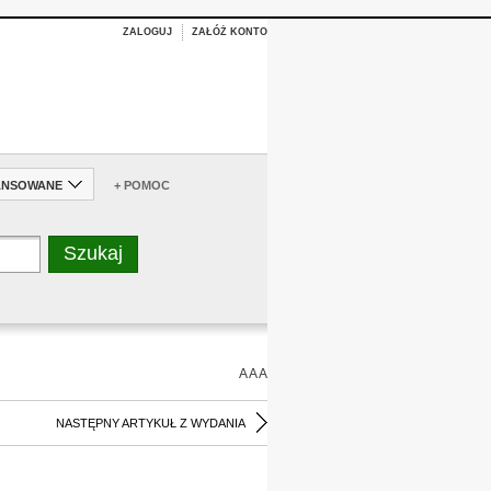
ZALOGUJ
ZAŁÓŻ KONTO
ANSOWANE
+ POMOC
A
A
A
NASTĘPNY ARTYKUŁ Z WYDANIA