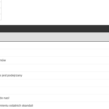
ozmów
e jest podejrzany
do nas!
ieniu ostatnich skandali