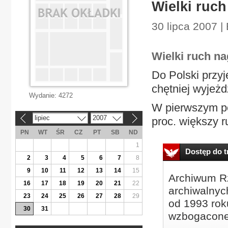
Wielki ruc
30 lipca 2007 |
Wielki ruch n
Do Polski przyj
chętniej wyjeżd
Wydanie:
4272
W pierwszym pó
lipiec
2007
proc. większy r
«
»
PN
WT
ŚR
CZ
PT
SB
ND
1
Dostęp do tr
2
3
4
5
6
7
8
9
10
11
12
13
14
15
Archiwum Rz
16
17
18
19
20
21
22
archiwalnyc
23
24
25
26
27
28
29
od 1993 roku
30
31
wzbogacone