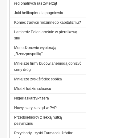
regionalnych ras zwierząt
Jaki helikopter dla pogotowia
Koniec tradycji rodzinnego kapitalizmu?
Lambertz Poloniarośnie w piernikową
siłę
Menedżerowie wybierają
„Rzeczpospolitą"
Mniejsze firmy budowlanemogą obniżyć
ceny dróg
Mniejsze zyskiźródło: spółka
Młodzi ludzie sukcesu
NigeriaskarżyPfizera
Nowy stary zarząd w PAP
Przedsiębiorcy z lekką nutką
pesymizmu
Przychody i zyski Farmacoluźródło: