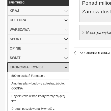
Ponad milio
SPIS TREŚCI
KRAJ
Zamów dostę
KULTURA
WARSZAWA
Masz już wyku
SPORT
OPINIE
POPRZEDNI ARTYKUŁ Z
ŚWIAT
EKONOMIA I RYNEK
500 mieszkań Farmacolu
Ambitne plany budowy autostradźródło:
GDDKiA
Czytelnictwo wśród kadry zarządzającej
firm
Droga i poszukiwana żywność z