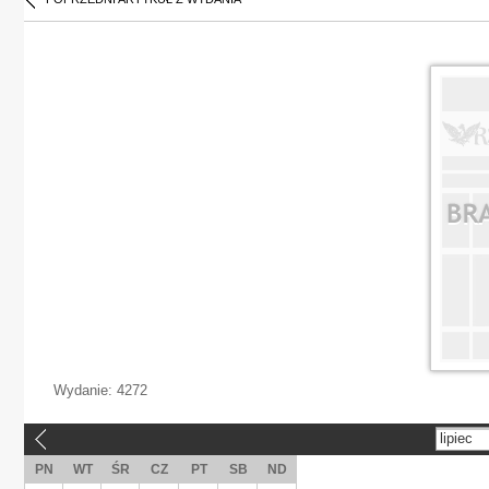
Wydanie:
4272
lipiec
«
PN
WT
ŚR
CZ
PT
SB
ND