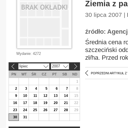
Ziemia z p
30 lipca 2007 |
źródło: Agenc
Średnia cena ro
szczeciński odd
Wydanie:
4272
zł/ha. Przed ro
lipiec
2007
«
»
POPRZEDNI ARTYKUŁ Z
PN
WT
ŚR
CZ
PT
SB
ND
1
2
3
4
5
6
7
8
9
10
11
12
13
14
15
16
17
18
19
20
21
22
23
24
25
26
27
28
29
30
31