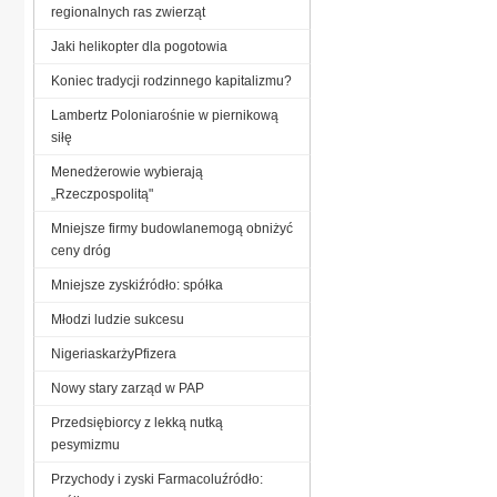
regionalnych ras zwierząt
Jaki helikopter dla pogotowia
Koniec tradycji rodzinnego kapitalizmu?
Lambertz Poloniarośnie w piernikową
siłę
Menedżerowie wybierają
„Rzeczpospolitą"
Mniejsze firmy budowlanemogą obniżyć
ceny dróg
Mniejsze zyskiźródło: spółka
Młodzi ludzie sukcesu
NigeriaskarżyPfizera
Nowy stary zarząd w PAP
Przedsiębiorcy z lekką nutką
pesymizmu
Przychody i zyski Farmacoluźródło: