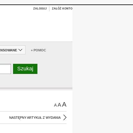
ZALOGUJ
ZAŁÓŻ KONTO
ANSOWANE
+ POMOC
A
A
A
NASTĘPNY ARTYKUŁ Z WYDANIA