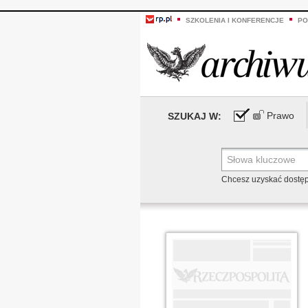
SZKOLENIA I KONFERENCJE
PO
Prawo
SZUKAJ W:
Chcesz uzyskać dostę