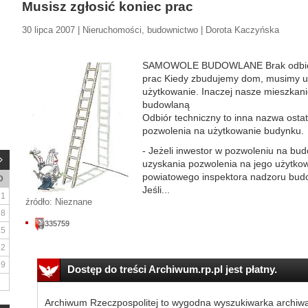
Musisz zgłosić koniec prac
30 lipca 2007 | Nieruchomości, budownictwo | Dorota Kaczyńska
SAMOWOLE BUDOWLANE Brak odbioru
prac Kiedy zbudujemy dom, musimy u
użytkowanie. Inaczej nasze mieszkan
budowlaną
Odbiór techniczny to inna nazwa ostat
pozwolenia na użytkowanie budynku.
- Jeżeli inwestor w pozwoleniu na b
uzyskania pozwolenia na jego użytkow
powiatowego inspektora nadzoru budow
D
Jeśli...
1
źródło: Nieznane
8
335759
15
22
29
Dostęp do treści Archiwum.rp.pl jest płatny.
Archiwum Rzeczpospolitej to wygodna wyszukiwarka archiw