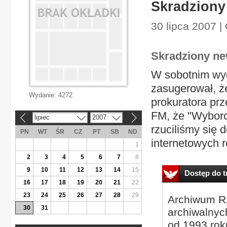
Skradziony
30 lipca 2007 |
Skradziony n
W sobotnim wy
zasugerował, ż
Wydanie:
4272
prokuratora pr
FM, że "Wyborc
lipiec
2007
«
»
rzuciliśmy się 
PN
WT
ŚR
CZ
PT
SB
ND
internetowych r
1
2
3
4
5
6
7
8
9
10
11
12
13
14
15
Dostęp do tr
16
17
18
19
20
21
22
23
24
25
26
27
28
29
Archiwum Rz
30
31
archiwalnyc
od 1993 roku