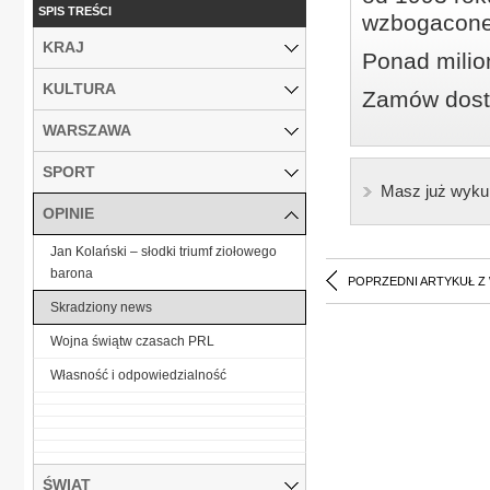
SPIS TREŚCI
wzbogacone
KRAJ
Ponad milio
KULTURA
Zamów dostę
WARSZAWA
SPORT
Masz już wyku
OPINIE
Jan Kolański – słodki triumf ziołowego
barona
POPRZEDNI ARTYKUŁ Z
Skradziony news
Wojna świątw czasach PRL
Własność i odpowiedzialność
ŚWIAT