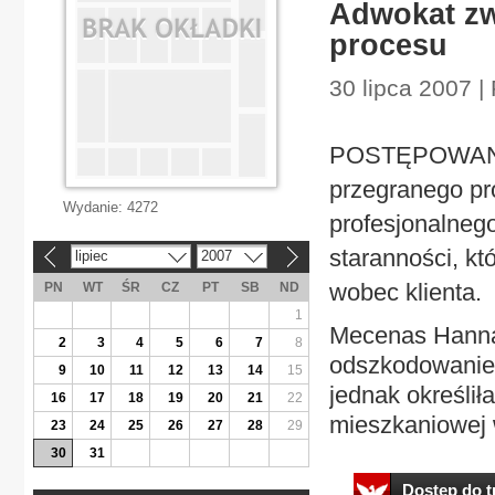
Adwokat zw
procesu
30 lipca 2007 |
POSTĘPOWANIE
przegranego pr
Wydanie:
4272
profesjonalneg
staranności, k
lipiec
2007
«
»
wobec klienta.
PN
WT
ŚR
CZ
PT
SB
ND
1
Mecenas Hanna
2
3
4
5
6
7
8
odszkodowanie 
9
10
11
12
13
14
15
jednak określił
16
17
18
19
20
21
22
mieszkaniowej 
23
24
25
26
27
28
29
30
31
Dostęp do tr