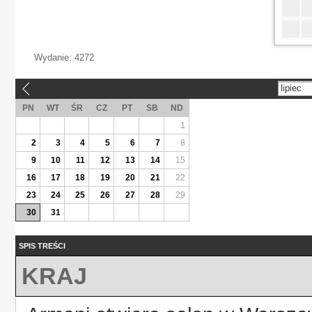
Wydanie:
4272
lipiec
«
PN
WT
ŚR
CZ
PT
SB
ND
1
2
3
4
5
6
7
8
9
10
11
12
13
14
15
16
17
18
19
20
21
22
23
24
25
26
27
28
29
30
31
SPIS TREŚCI
KRAJ