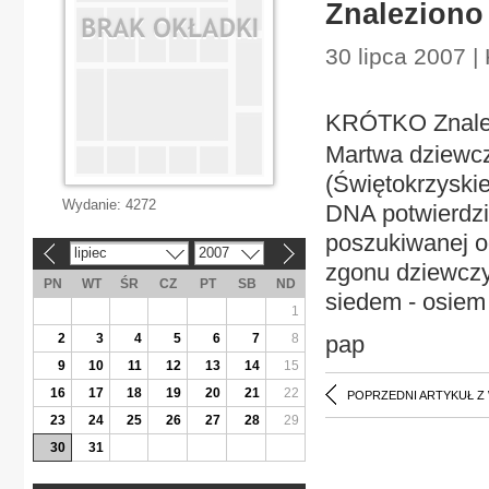
Znaleziono
30 lipca 2007 | 
KRÓTKO Znalez
Martwa dziewcz
(Świętokrzyskie
Wydanie:
4272
DNA potwierdził
poszukiwanej o
lipiec
2007
«
»
zgonu dziewczyn
PN
WT
ŚR
CZ
PT
SB
ND
siedem - osiem 
1
2
3
4
5
6
7
8
pap
9
10
11
12
13
14
15
16
17
18
19
20
21
22
POPRZEDNI ARTYKUŁ Z
23
24
25
26
27
28
29
30
31