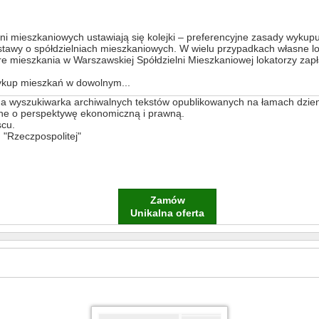
lni mieszkaniowych ustawiają się kolejki – preferencyjne zasady wykup
 ustawy o spółdzielniach mieszkaniowych. W wielu przypadkach własne 
óre mieszkania w Warszawskiej Spółdzielni Mieszkaniowej lokatorzy zapł
ykup mieszkań w dowolnym...
a wyszukiwarka archiwalnych tekstów opublikowanych na łamach dzien
one o perspektywę ekonomiczną i prawną.
scu.
"Rzeczpospolitej"
Zamów
Unikalna oferta