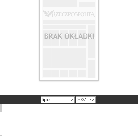
lipiec
2007