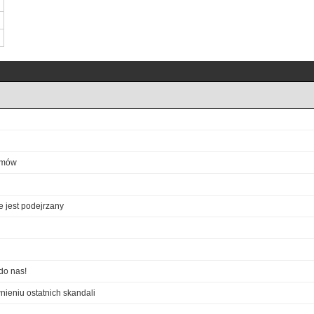
ozmów
e jest podejrzany
do nas!
ieniu ostatnich skandali