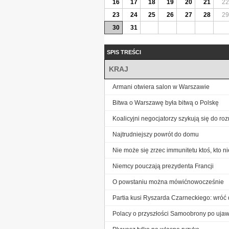
16
17
18
19
20
21
22
23
24
25
26
27
28
29
30
31
SPIS TREŚCI
KRAJ
Armani otwiera salon w Warszawie
Bitwa o Warszawę była bitwą o Polskę
Koalicyjni negocjatorzy szykują się do r
Najtrudniejszy powrót do domu
Nie może się zrzec immunitetu ktoś, kto ni
Niemcy pouczają prezydenta Francji
O powstaniu można mówićnowocześnie
Partia kusi Ryszarda Czarneckiego: wróć 
Polacy o przyszłości Samoobrony po ujawn