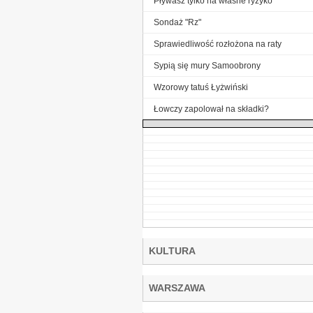
Pływasz tylko na własne ryzyko
Sondaż "Rz"
Sprawiedliwość rozłożona na raty
Sypią się mury Samoobrony
Wzorowy tatuś Łyżwiński
Łowczy zapolował na składki?
KULTURA
WARSZAWA