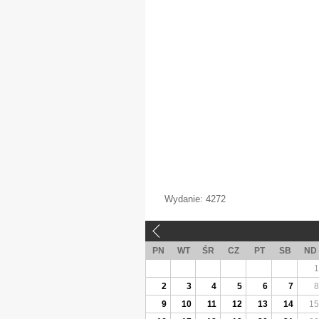
Wydanie:
4272
«
PN
WT
ŚR
CZ
PT
SB
ND
1
2
3
4
5
6
7
8
9
10
11
12
13
14
15