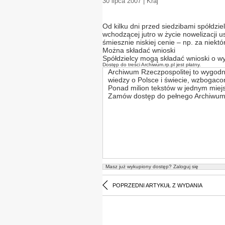
30 lipca 2007 | Kraj
Od kilku dni przed siedzibami spółdzie
wchodzącej jutro w życie nowelizacji
śmiesznie niskiej cenie – np. za niekt
Można składać wnioski
Spółdzielcy mogą składać wnioski o w
Dostęp do treści Archiwum.rp.pl jest płatny.
Archiwum Rzeczpospolitej to wygodn
wiedzy o Polsce i świecie, wzbogac
Ponad milion tekstów w jednym miej
Zamów dostęp do pełnego Archiwum 
Masz już wykupiony dostęp?
Zaloguj się
POPRZEDNI ARTYKUŁ Z WYDANIA