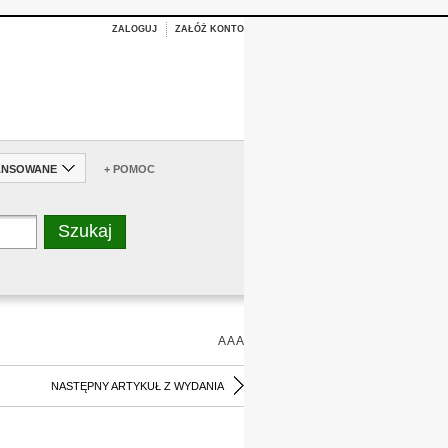
ZALOGUJ
ZAŁÓŻ KONTO
ANSOWANE
+ POMOC
A
A
A
NASTĘPNY ARTYKUŁ Z WYDANIA