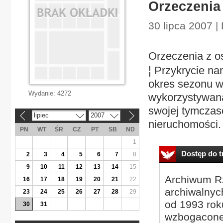
Orzeczenia 
30 lipca 2007 |
Orzeczenia z os
¦ Przykrycie n
okres sezonu w
Wydanie:
4272
wykorzystywana
swojej tymczas
lipiec
2007
«
»
nieruchomości.
PN
WT
ŚR
CZ
PT
SB
ND
1
Dostęp do tr
2
3
4
5
6
7
8
9
10
11
12
13
14
15
Archiwum Rz
16
17
18
19
20
21
22
archiwalnyc
23
24
25
26
27
28
29
od 1993 roku
30
31
wzbogacone