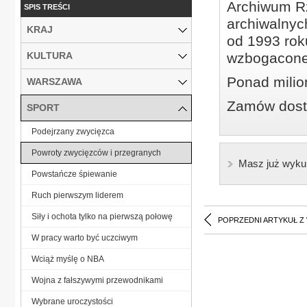
Archiwum Rz
SPIS TREŚCI
archiwalnyc
KRAJ
od 1993 roku
KULTURA
wzbogacone
Ponad milio
WARSZAWA
Zamów dostę
SPORT
Podejrzany zwycięzca
Powroty zwycięzców i przegranych
Masz już wyku
Powstańcze śpiewanie
Ruch pierwszym liderem
Siły i ochota tylko na pierwszą połowę
POPRZEDNI ARTYKUŁ Z
W pracy warto być uczciwym
Wciąż myślę o NBA
Wojna z fałszywymi przewodnikami
Wybrane uroczystości