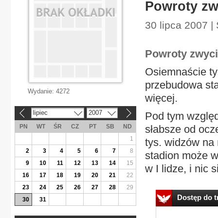
Powroty zw
30 lipca 2007 |
Powroty zwyci
Osiemnaście tys
przebudowa sta
Wydanie:
4272
więcej.
lipiec
2007
Pod tym względ
«
»
PN
WT
ŚR
CZ
PT
SB
ND
słabsze od ocz
1
tys. widzów na
2
3
4
5
6
7
8
stadion może we
9
10
11
12
13
14
15
w I lidze, i nic
16
17
18
19
20
21
22
23
24
25
26
27
28
29
Dostęp do tr
30
31