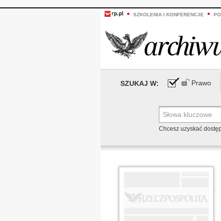
SZKOLENIA I KONFERENCJE
PO
Prawo
SZUKAJ W:
Chcesz uzyskać dostę