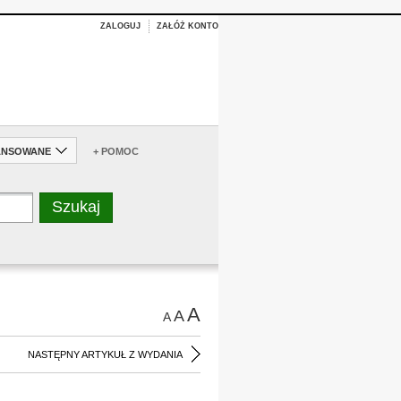
ZALOGUJ
ZAŁÓŻ KONTO
ANSOWANE
+ POMOC
A
A
A
NASTĘPNY ARTYKUŁ Z WYDANIA