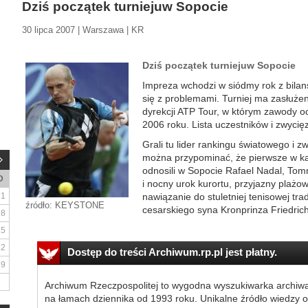
Dziś początek turniejuw Sopocie
30 lipca 2007 | Warszawa | KR
Dziś początek turniejuw Sopocie
Impreza wchodzi w siódmy rok z bila
się z problemami. Turniej ma zasłużen
dyrekcji ATP Tour, w którym zawody o
2006 roku. Lista uczestników i zwycię
Grali tu lider rankingu światowego i 
można przypominać, że pierwsze w ka
odnosili w Sopocie Rafael Nadal, Tom
D
i nocny urok kurortu, przyjazny plażo
1
nawiązanie do stuletniej tenisowej tr
źródło: KEYSTONE
cesarskiego syna Kronprinza Friedrich
8
15
22
Dostęp do treści Archiwum.rp.pl jest płatny.
29
Archiwum Rzeczpospolitej to wygodna wyszukiwarka archiw
na łamach dziennika od 1993 roku. Unikalne źródło wiedzy o