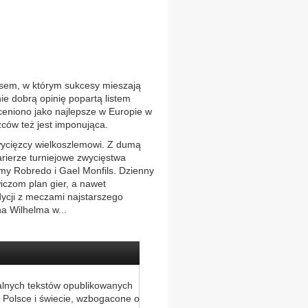
nsem, w którym sukcesy mieszają
ie dobrą opinię popartą listem
ceniono jako najlepsze w Europie w
zców też jest imponująca.
zwycięzcy wielkoszlemowi. Z dumą
rierze turniejowe zwycięstwa
my Robredo i Gael Monfils. Dzienny
wiczom plan gier, a nawet
adycji z meczami najstarszego
a Wilhelma w...
alnych tekstów opublikowanych
 Polsce i świecie, wzbogacone o