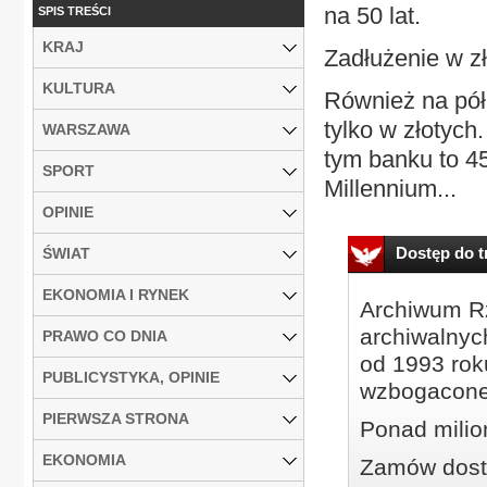
na 50 lat.
SPIS TREŚCI
KRAJ
Zadłużenie w z
KULTURA
Również na pół
tylko w złotyc
WARSZAWA
tym banku to 45
SPORT
Millennium...
OPINIE
Dostęp do tr
ŚWIAT
EKONOMIA I RYNEK
Archiwum Rz
archiwalnyc
PRAWO CO DNIA
od 1993 roku
PUBLICYSTYKA, OPINIE
wzbogacone
PIERWSZA STRONA
Ponad milio
EKONOMIA
Zamów dostę