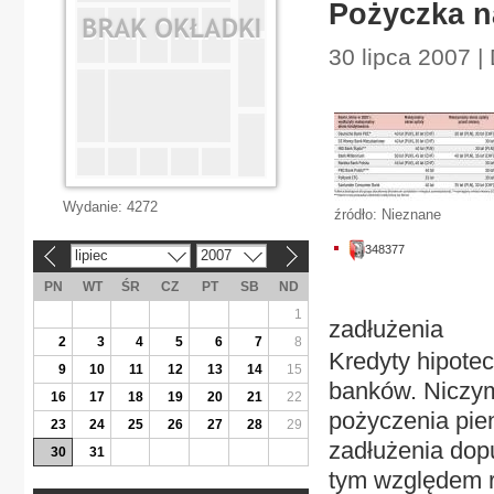
Pożyczka n
30 lipca 2007 |
Wydanie:
4272
źródło: Nieznane
348377
lipiec
2007
«
»
PN
WT
ŚR
CZ
PT
SB
ND
1
zadłużenia
2
3
4
5
6
7
8
Kredyty hipotec
9
10
11
12
13
14
15
banków. Niczym
16
17
18
19
20
21
22
pożyczenia pien
23
24
25
26
27
28
29
zadłużenia dopu
30
31
tym względem re