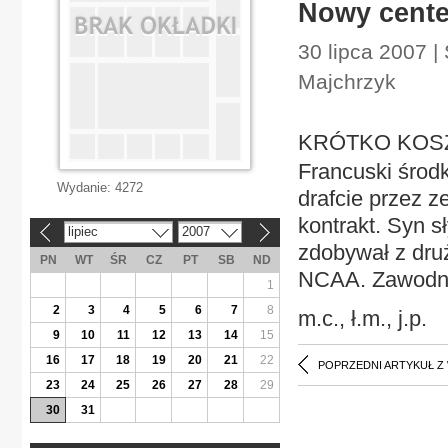
Nowy cente
30 lipca 2007 |
Majchrzyk
KRÓTKO KOSZY
Francuski środ
Wydanie:
4272
drafcie przez z
kontrakt. Syn 
lipiec
2007
«
»
zdobywał z druż
PN
WT
ŚR
CZ
PT
SB
ND
NCAA. Zawodnik
1
2
3
4
5
6
7
8
m.c., ł.m., j.p.
9
10
11
12
13
14
15
16
17
18
19
20
21
22
POPRZEDNI ARTYKUŁ Z
23
24
25
26
27
28
29
30
31