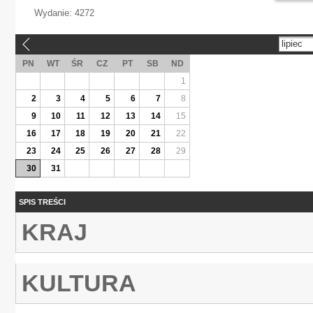
Wydanie:
4272
lipiec
«
PN
WT
ŚR
CZ
PT
SB
ND
1
2
3
4
5
6
7
8
9
10
11
12
13
14
15
16
17
18
19
20
21
22
23
24
25
26
27
28
29
30
31
SPIS TREŚCI
KRAJ
KULTURA