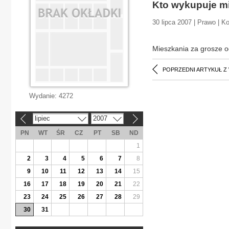
Kto wykupuje mi
30 lipca 2007 | Prawo | 
Mieszkania za grosze o
POPRZEDNI ARTYKUŁ Z
Wydanie:
4272
lipiec
2007
«
»
PN
WT
ŚR
CZ
PT
SB
ND
1
2
3
4
5
6
7
8
9
10
11
12
13
14
15
16
17
18
19
20
21
22
23
24
25
26
27
28
29
30
31