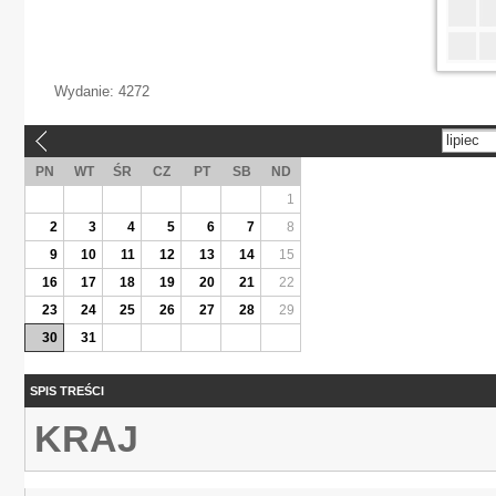
Wydanie:
4272
lipiec
«
PN
WT
ŚR
CZ
PT
SB
ND
1
2
3
4
5
6
7
8
9
10
11
12
13
14
15
16
17
18
19
20
21
22
23
24
25
26
27
28
29
30
31
SPIS TREŚCI
KRAJ