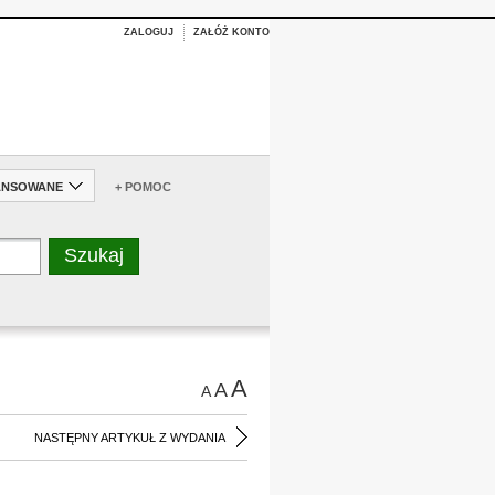
ZALOGUJ
ZAŁÓŻ KONTO
ANSOWANE
+ POMOC
A
A
A
NASTĘPNY ARTYKUŁ Z WYDANIA