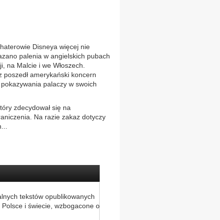
terowie Disneya więcej nie
kazano palenia w angielskich pubach
ji, na Malcie i we Włoszech.
z poszedł amerykański koncern
 pokazywania palaczy w swoich
który zdecydował się na
aniczenia. Na razie zakaz dotyczy
...
alnych tekstów opublikowanych
 Polsce i świecie, wzbogacone o