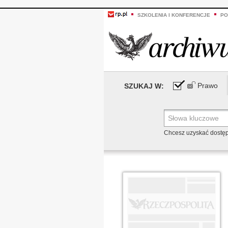
SZKOLENIA I KONFERENCJE
PO
Prawo
SZUKAJ W:
Chcesz uzyskać dostę