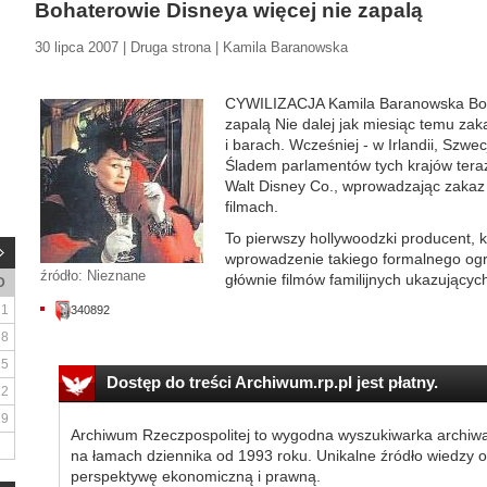
Bohaterowie Disneya więcej nie zapalą
30 lipca 2007 | Druga strona | Kamila Baranowska
CYWILIZACJA Kamila Baranowska Boha
zapalą Nie dalej jak miesiąc temu za
i barach. Wcześniej - w Irlandii, Szwec
Śladem parlamentów tych krajów tera
Walt Disney Co., wprowadzając zakaz
filmach.
To pierwszy hollywoodzki producent, 
wprowadzenie takiego formalnego ogr
źródło: Nieznane
głównie filmów familijnych ukazujących
D
1
340892
8
15
Dostęp do treści Archiwum.rp.pl jest płatny.
22
29
Archiwum Rzeczpospolitej to wygodna wyszukiwarka archiw
na łamach dziennika od 1993 roku. Unikalne źródło wiedzy o
perspektywę ekonomiczną i prawną.