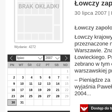
Łowczy zap
30 lipca 2007 | 
Łowczy zapolo
Łowczy krajowy
przeznaczone n
Wydanie:
4272
Warszawie. Zna
Łowieckiego. P
lipiec
2007
«
»
zebrano w tym c
PN
WT
ŚR
CZ
PT
SB
ND
warszawskiej pr
1
2
3
4
5
6
7
8
– Pieniądze za
9
10
11
12
13
14
15
wyjaśnia Paweł
16
17
18
19
20
21
22
2004...
23
24
25
26
27
28
29
30
31
Dostęp do tr