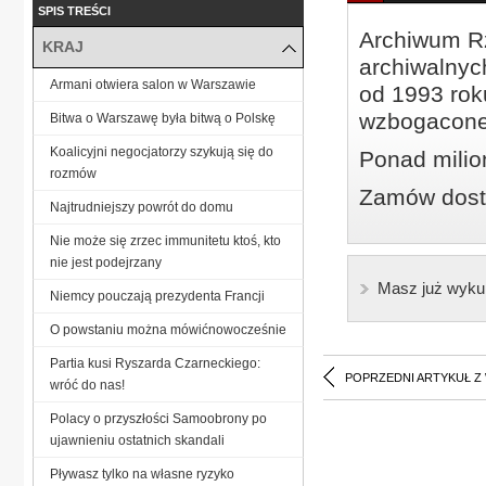
SPIS TREŚCI
Archiwum Rz
KRAJ
archiwalnyc
Armani otwiera salon w Warszawie
od 1993 roku
wzbogacone
Bitwa o Warszawę była bitwą o Polskę
Koalicyjni negocjatorzy szykują się do
Ponad milio
rozmów
Zamów dostę
Najtrudniejszy powrót do domu
Nie może się zrzec immunitetu ktoś, kto
nie jest podejrzany
Masz już wyku
Niemcy pouczają prezydenta Francji
O powstaniu można mówićnowocześnie
Partia kusi Ryszarda Czarneckiego:
POPRZEDNI ARTYKUŁ Z
wróć do nas!
Polacy o przyszłości Samoobrony po
ujawnieniu ostatnich skandali
Pływasz tylko na własne ryzyko