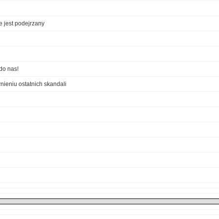
e jest podejrzany
do nas!
ieniu ostatnich skandali