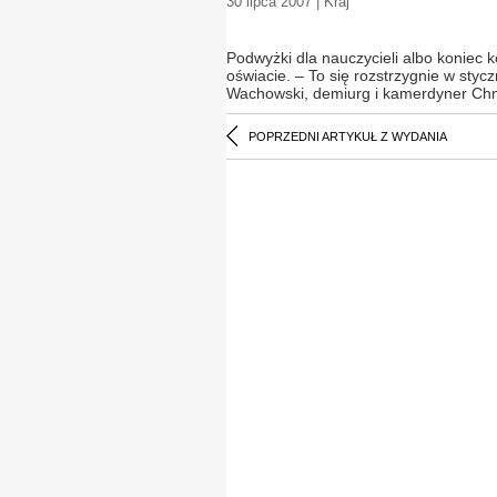
30 lipca 2007 | Kraj
Podwyżki dla nauczycieli albo koniec k
oświacie. – To się rozstrzygnie w sty
Wachowski, demiurg i kamerdyner Chmi
POPRZEDNI ARTYKUŁ Z WYDANIA