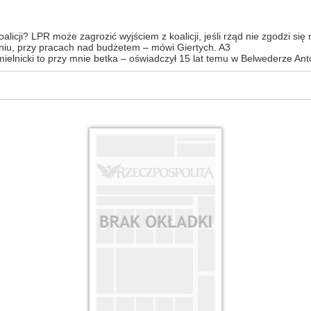
oalicji? LPR może zagrozić wyjściem z koalicji, jeśli rząd nie zgodzi s
czniu, przy pracach nad budżetem – mówi Giertych. A3
elnicki to przy mnie betka – oświadczył 15 lat temu w Belwederze An