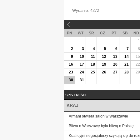
Wydanie:
4272
«
PN
WT
ŚR
CZ
PT
SB
ND
1
2
3
4
5
6
7
8
9
10
11
12
13
14
15
16
17
18
19
20
21
22
23
24
25
26
27
28
29
30
31
SPIS TREŚCI
KRAJ
Armani otwiera salon w Warszawie
Bitwa o Warszawę była bitwą o Polskę
Koalicyjni negocjatorzy szykują się do r