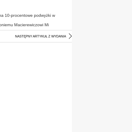
ię na 10-procentowe podwyżki w
toniemu Macierewiczowi Mi
NASTĘPNY ARTYKUŁ Z WYDANIA