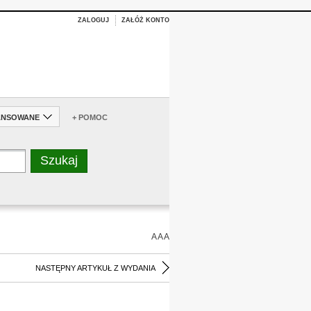
ZALOGUJ
ZAŁÓŻ KONTO
ANSOWANE
+ POMOC
A
A
A
NASTĘPNY ARTYKUŁ Z WYDANIA