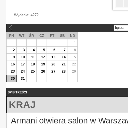
Wydanie:
4272
lipiec
«
PN
WT
ŚR
CZ
PT
SB
ND
1
2
3
4
5
6
7
8
9
10
11
12
13
14
15
16
17
18
19
20
21
22
23
24
25
26
27
28
29
30
31
SPIS TREŚCI
KRAJ
Armani otwiera salon w Warsza