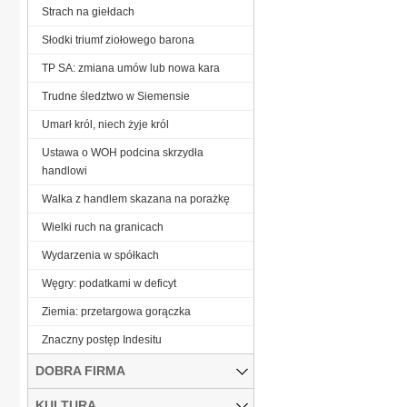
Strach na giełdach
Słodki triumf ziołowego barona
TP SA: zmiana umów lub nowa kara
Trudne śledztwo w Siemensie
Umarł król, niech żyje król
Ustawa o WOH podcina skrzydła
handlowi
Walka z handlem skazana na porażkę
Wielki ruch na granicach
Wydarzenia w spółkach
Węgry: podatkami w deficyt
Ziemia: przetargowa gorączka
Znaczny postęp Indesitu
DOBRA FIRMA
KULTURA