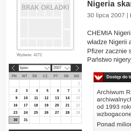
Nigeria ska
30 lipca 2007 
CHEMIA Nigeria
władze Nigeri
Pfizer zacznie 
Wydanie:
4272
Państwo nigery
lipiec
2007
«
»
PN
WT
ŚR
CZ
PT
SB
ND
Dostęp do tr
1
2
3
4
5
6
7
8
Archiwum Rz
9
10
11
12
13
14
15
archiwalnyc
16
17
18
19
20
21
22
od 1993 roku
23
24
25
26
27
28
29
wzbogacone
30
31
Ponad milio