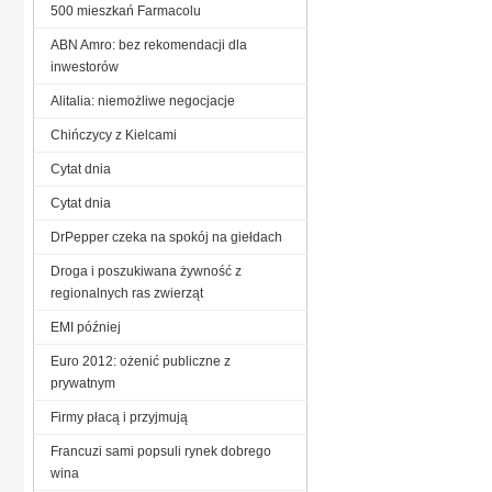
500 mieszkań Farmacolu
ABN Amro: bez rekomendacji dla
inwestorów
Alitalia: niemożliwe negocjacje
Chińczycy z Kielcami
Cytat dnia
Cytat dnia
DrPepper czeka na spokój na giełdach
Droga i poszukiwana żywność z
regionalnych ras zwierząt
EMI później
Euro 2012: ożenić publiczne z
prywatnym
Firmy płacą i przyjmują
Francuzi sami popsuli rynek dobrego
wina