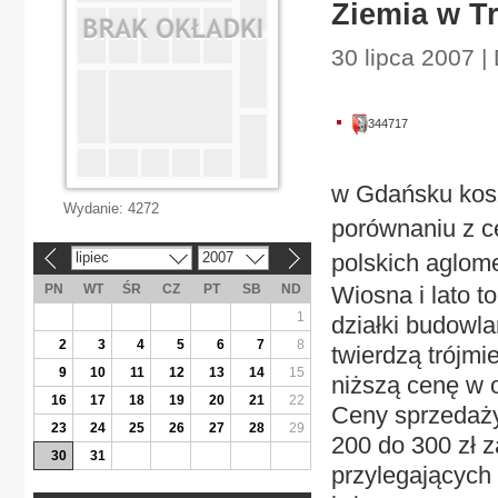
Ziemia w Tr
30 lipca 2007 |
344717
w Gdańsku kosz
Wydanie:
4272
porównaniu z c
lipiec
2007
polskich aglom
«
»
PN
WT
ŚR
CZ
PT
SB
ND
Wiosna i lato 
1
działki budowla
2
3
4
5
6
7
8
twierdzą trójmi
9
10
11
12
13
14
15
niższą cenę w o
16
17
18
19
20
21
22
Ceny sprzedaży
23
24
25
26
27
28
29
200 do 300 zł 
30
31
przylegających