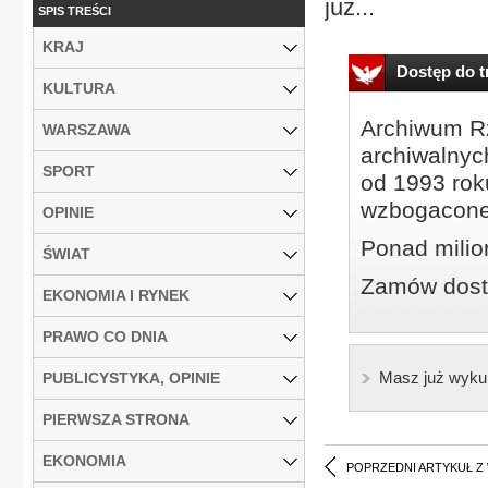
już...
SPIS TREŚCI
KRAJ
Dostęp do tr
KULTURA
Archiwum Rz
WARSZAWA
archiwalnyc
SPORT
od 1993 roku
wzbogacone
OPINIE
Ponad milio
ŚWIAT
Zamów dostę
EKONOMIA I RYNEK
PRAWO CO DNIA
Masz już wyku
PUBLICYSTYKA, OPINIE
PIERWSZA STRONA
EKONOMIA
POPRZEDNI ARTYKUŁ Z