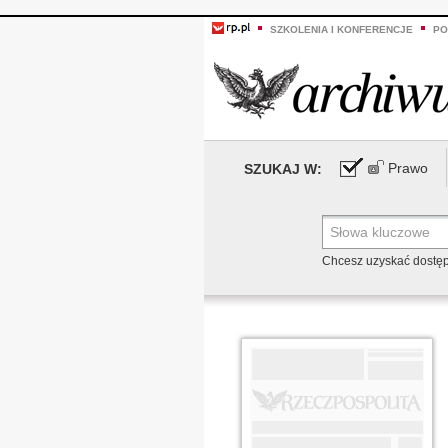
SZKOLENIA I KONFERENCJE
PO
Prawo
SZUKAJ W:
Chcesz uzyskać dostę