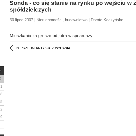
Sonda - co się stanie na rynku po wejściu w
spółdzielczych
30 lipca 2007 | Nieruchomości, budownictwo | Dorota Kaczyńska
Mieszkania za grosze od jutra w sprzedaży
POPRZEDNI ARTYKUŁ Z WYDANIA
D
1
8
15
22
29