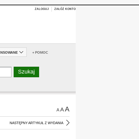
ZALOGUJ
ZAŁÓŻ KONTO
ANSOWANE
+ POMOC
A
A
A
NASTĘPNY ARTYKUŁ Z WYDANIA