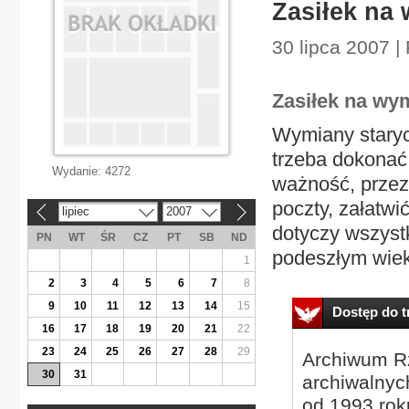
Zasiłek na
30 lipca 2007 |
Zasiłek na w
Wymiany staryc
trzeba dokonać
Wydanie:
4272
ważność, przez 
poczty, załatw
lipiec
2007
«
»
dotyczy wszyst
PN
WT
ŚR
CZ
PT
SB
ND
podeszłym wiek
1
2
3
4
5
6
7
8
9
10
11
12
13
14
15
Dostęp do tr
16
17
18
19
20
21
22
23
24
25
26
27
28
29
Archiwum Rz
30
31
archiwalnyc
od 1993 roku