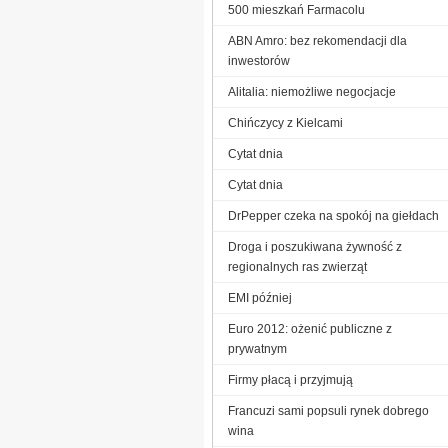
500 mieszkań Farmacolu
ABN Amro: bez rekomendacji dla
inwestorów
Alitalia: niemożliwe negocjacje
Chińczycy z Kielcami
Cytat dnia
Cytat dnia
DrPepper czeka na spokój na giełdach
Droga i poszukiwana żywność z
regionalnych ras zwierząt
EMI później
Euro 2012: ożenić publiczne z
prywatnym
Firmy płacą i przyjmują
Francuzi sami popsuli rynek dobrego
wina