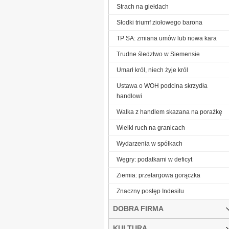
Strach na giełdach
Słodki triumf ziołowego barona
TP SA: zmiana umów lub nowa kara
Trudne śledztwo w Siemensie
Umarł król, niech żyje król
Ustawa o WOH podcina skrzydła
handlowi
Walka z handlem skazana na porażkę
Wielki ruch na granicach
Wydarzenia w spółkach
Węgry: podatkami w deficyt
Ziemia: przetargowa gorączka
Znaczny postęp Indesitu
DOBRA FIRMA
KULTURA