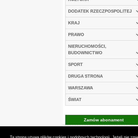
DODATEK RZECZPOSPOLITEJ
KRAJ
PRAWO
NIERUCHOMOŚCI,
BUDOWNICTWO
SPORT
DRUGA STRONA
WARSZAWA
ŚWIAT
Zamów abonament
Gremi Media:
O n
Ta strona używa plików cookies i podobnych technologii. Jeżeli nie z