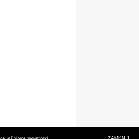
laracja dostępności
ZAMKNIJ
cej w Polityce prywatności
.