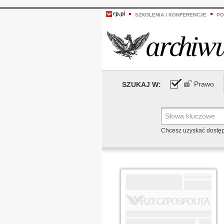
SZKOLENIA I KONFERENCJE
PO
Prawo
SZUKAJ W:
Chcesz uzyskać dostę