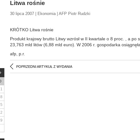
Litwa rośnie
30 lipca 2007 | Ekonomia | AFP Piotr Rudzki
KRÓTKO Litwa rośnie
Produkt krajowy brutto Litwy wzrósł w II kwartale o 8 proc. , a po 
23,763 mld litów (6,88 mld euro). W 2006 r. gospodarka osiągnęła
afp, p.r.
POPRZEDNI ARTYKUŁ Z WYDANIA
D
1
8
15
22
29