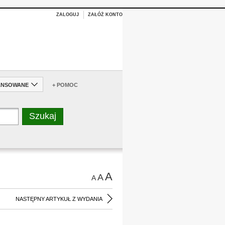
ZALOGUJ
ZAŁÓŻ KONTO
ANSOWANE
+ POMOC
A
A
A
NASTĘPNY ARTYKUŁ Z WYDANIA