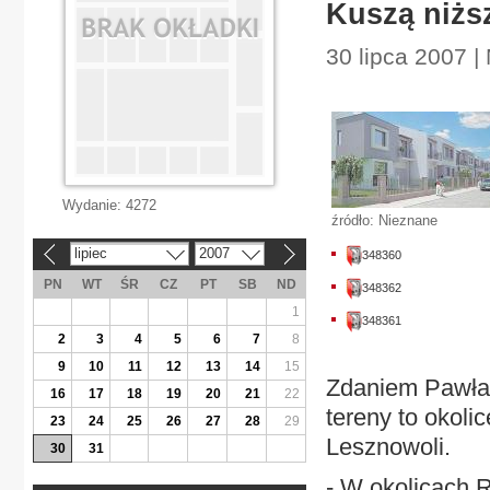
Kuszą niższ
30 lipca 2007 
Wydanie:
4272
źródło: Nieznane
lipiec
2007
348360
«
»
PN
WT
ŚR
CZ
PT
SB
ND
348362
1
348361
2
3
4
5
6
7
8
9
10
11
12
13
14
15
Zdaniem Pawła
16
17
18
19
20
21
22
tereny to okoli
23
24
25
26
27
28
29
Lesznowoli.
30
31
- W okolicach 