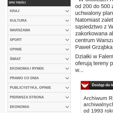
SPIS TREŚCI
od 200 do 500 
KRAJ
uchwalony plan
Natomiast zalet
KULTURA
sąsiedztwo z W
WARSZAWA
zakorkowana al
centrum Warsz
SPORT
Paweł Grząbka
OPINIE
Działki w Falen
ŚWIAT
oferują tereny
EKONOMIA I RYNEK
w...
PRAWO CO DNIA
Dostęp do tr
PUBLICYSTYKA, OPINIE
PIERWSZA STRONA
Archiwum Rz
archiwalnyc
EKONOMIA
od 1993 roku