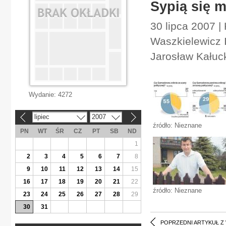
Sypią się 
30 lipca 2007 |
Waszkielewicz 
Jarosław Kałuc
Wydanie:
4272
lipiec
2007
«
»
źródło: Nieznane
PN
WT
ŚR
CZ
PT
SB
ND
1
2
3
4
5
6
7
8
9
10
11
12
13
14
15
16
17
18
19
20
21
22
źródło: Nieznane
23
24
25
26
27
28
29
30
31
POPRZEDNI ARTYKUŁ Z