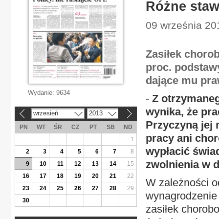
Różne stawk
09 września 20
Zasiłek chorob
proc. podstaw
dające mu pra
Wydanie:
9634
-
Z otrzymaneg
wynika, że pra
wrzesień
2013
«
»
Przyczyną jej 
PN
WT
ŚR
CZ
PT
SB
ND
pracy ani cho
1
wypłacić świad
2
3
4
5
6
7
8
zwolnienia w 
9
10
11
12
13
14
15
16
17
18
19
20
21
22
W zależności o
23
24
25
26
27
28
29
wynagrodzenie 
30
zasiłek chorobo