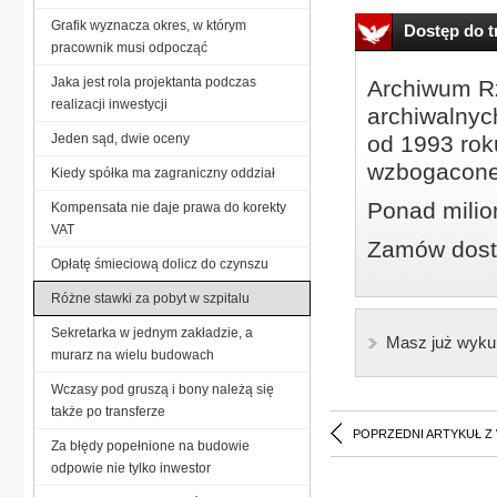
Grafik wyznacza okres, w którym
Dostęp do tr
pracownik musi odpocząć
Jaka jest rola projektanta podczas
Archiwum Rz
realizacji inwestycji
archiwalnyc
Jeden sąd, dwie oceny
od 1993 roku
wzbogacone
Kiedy spółka ma zagraniczny oddział
Ponad milio
Kompensata nie daje prawa do korekty
VAT
Zamów dostę
Opłatę śmieciową dolicz do czynszu
Różne stawki za pobyt w szpitalu
Sekretarka w jednym zakładzie, a
Masz już wyku
murarz na wielu budowach
Wczasy pod gruszą i bony należą się
także po transferze
POPRZEDNI ARTYKUŁ Z
Za błędy popełnione na budowie
odpowie nie tylko inwestor