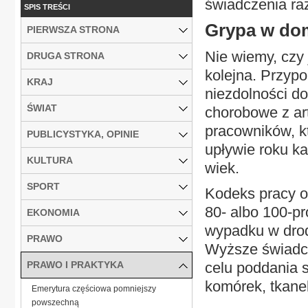
świadczenia ra
SPIS TREŚCI
Grypa w do
PIERWSZA STRONA
Nie wiemy, czy 
DRUGA STRONA
kolejna. Przypo
KRAJ
niezdolności d
ŚWIAT
chorobowe z art
pracowników, kt
PUBLICYSTYKA, OPINIE
upływie roku k
KULTURA
wiek.
SPORT
Kodeks pracy 
80- albo 100-pr
EKONOMIA
wypadku w drod
PRAWO
Wyższe świadcz
PRAWO I PRAKTYKA
celu poddania 
komórek, tkanek
Emerytura częściowa pomniejszy
powszechną