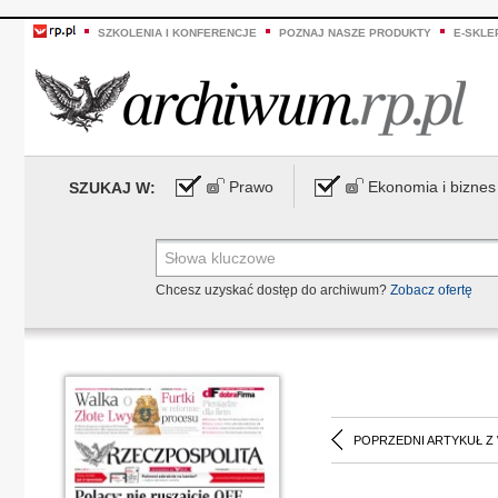
SZKOLENIA I KONFERENCJE
POZNAJ NASZE PRODUKTY
E-SKLE
Prawo
Ekonomia i biznes
SZUKAJ W:
Chcesz uzyskać dostęp do archiwum?
Zobacz ofertę
POPRZEDNI ARTYKUŁ Z