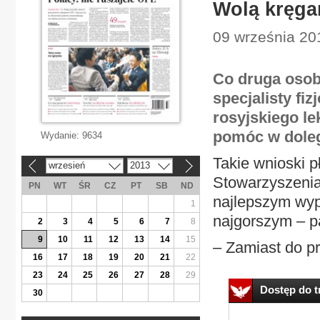
Wolą kręgar
09 września 201
Co druga osob
specjalisty fiz
rosyjskiego le
pomóc w doleg
Wydanie:
9634
Takie wnioski 
wrzesień
2013
«
»
Stowarzyszenia 
PN
WT
ŚR
CZ
PT
SB
ND
najlepszym wyp
1
najgorszym – pa
2
3
4
5
6
7
8
9
10
11
12
13
14
15
– Zamiast do pr
16
17
18
19
20
21
22
23
24
25
26
27
28
29
Dostęp do tr
30