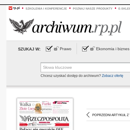
SZKOLENIA I KONFERENCJE
POZNAJ NASZE PRODUKTY
E-SKLE
Prawo
Ekonomia i biznes
SZUKAJ W:
Chcesz uzyskać dostęp do archiwum?
Zobacz ofertę
POPRZEDNI ARTYKUŁ Z