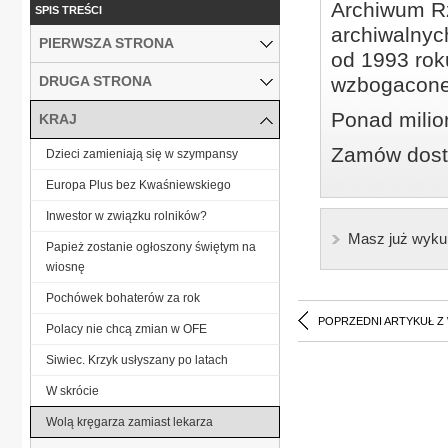
Archiwum Rz
SPIS TREŚCI
archiwalnyc
PIERWSZA STRONA
od 1993 roku
DRUGA STRONA
wzbogacone
Ponad milio
KRAJ
Zamów dostę
Dzieci zamieniają się w szympansy
Europa Plus bez Kwaśniewskiego
Inwestor w związku rolników?
Masz już wyku
Papież zostanie ogłoszony świętym na
wiosnę
Pochówek bohaterów za rok
POPRZEDNI ARTYKUŁ Z
Polacy nie chcą zmian w OFE
Siwiec. Krzyk usłyszany po latach
W skrócie
Wolą kręgarza zamiast lekarza