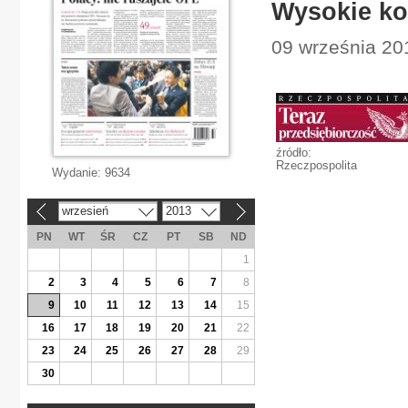
Wysokie ko
09 września 20
źródło:
Rzeczpospolita
Wydanie:
9634
wrzesień
2013
«
»
PN
WT
ŚR
CZ
PT
SB
ND
1
2
3
4
5
6
7
8
9
10
11
12
13
14
15
16
17
18
19
20
21
22
23
24
25
26
27
28
29
30