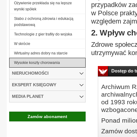
Ożywienie przekłada się na lepsze
przypadków zac
wyniki spółek
w Polsce prakt
Słabo z ochroną zdrowia i edukacją
względem zajmu
podstawową
2. Wpływ ch
Technologie z gier trafiły do wojska
Zdrowe społecz
W skrócie
utrzymywać kon
Wirtualny adres dobry na starcie
Wysokie koszty chorowania
Dostęp do tr
NIERUCHOMOŚCI
EKSPERT KSIĘGOWY
Archiwum Rz
archiwalnyc
MEDIA PLANET
od 1993 roku
wzbogacone
Zamów abonament
Ponad milio
Zamów dostę