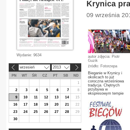
Krynica pra
09 września 201
Wydanie:
9634
autor zdjęcia: Piotr
Guzik
źródło: Fotorzepa
wrzesień
2013
«
»
Bieganie w Krynicy i
PN
WT
ŚR
CZ
PT
SB
ND
okolicach to już
coroczna wrześniowa
1
tradycja. Chętnych
przybywa w
2
3
4
5
6
7
8
ekspresowym tempie
9
10
11
12
13
14
15
16
17
18
19
20
21
22
23
24
25
26
27
28
29
30