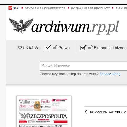
SZKOLENIA I KONFERENCJE
POZNAJ NASZE PRODUKTY
E-SKLE
Prawo
Ekonomia i biznes
SZUKAJ W:
Chcesz uzyskać dostęp do archiwum?
Zobacz ofertę
POPRZEDNI ARTYKUŁ Z