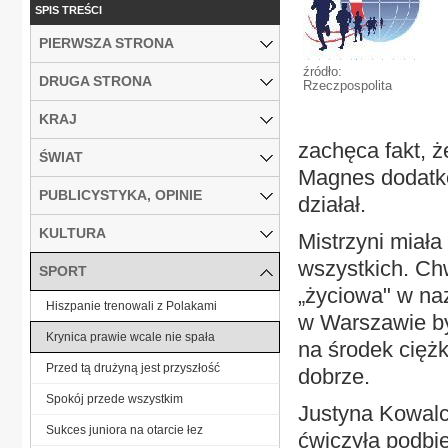
SPIS TREŚCI
PIERWSZA STRONA
źródło:
DRUGA STRONA
Rzeczpospolita
KRAJ
zachęca fakt, ż
ŚWIAT
Magnes dodatko
PUBLICYSTYKA, OPINIE
działał.
KULTURA
Mistrzyni miała
wszystkich. Chw
SPORT
„życiowa" w na
Hiszpanie trenowali z Polakami
w Warszawie by
Krynica prawie wcale nie spała
na środek cięż
Przed tą drużyną jest przyszłość
dobrze.
Spokój przede wszystkim
Justyna Kowalcz
Sukces juniora na otarcie łez
ćwiczyła podbie