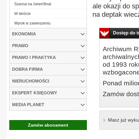
Szansa na ćwierćfinał
ale okazji do s
na deptak wiecz
W skrócie
Wyrok w zawieszeniu
Dostęp do tr
EKONOMIA
PRAWO
Archiwum Rz
archiwalnyc
PRAWO I PRAKTYKA
od 1993 roku
DOBRA FIRMA
wzbogacone
NIERUCHOMOŚCI
Ponad milio
EKSPERT KSIĘGOWY
Zamów dostę
MEDIA PLANET
Masz już wyku
Zamów abonament