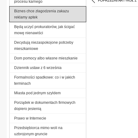
POPRZEDNI ARTYKUŁ Z
procesu karnego
Biznes chce złagodzenia zakazu
reklamy aptek
Będą uczyć prokuratorów, jak ścigać
mowę nienawiści
Decydują niezaspokojone potrzeby
mieszkaniowe
Dom pomocy albo własne mieszkanie
Dziennik ustaw z 6 września
Formalności spadkowe: co i w jakich
terminach
Miasta pod jednym szyldem
Porządek w dokumentach firmowych
dopiero jesienią
Prawo w Internecie
Przedsiębiorca mimo woli na
uzbrojonym gruncie