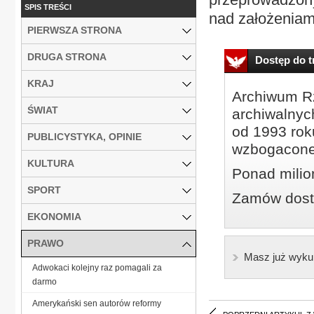
SPIS TREŚCI
nad założeniami
PIERWSZA STRONA
DRUGA STRONA
Dostęp do tr
KRAJ
Archiwum Rz
ŚWIAT
archiwalnyc
od 1993 roku
PUBLICYSTYKA, OPINIE
wzbogacone
KULTURA
Ponad milio
SPORT
Zamów dostę
EKONOMIA
PRAWO
Masz już wyku
Adwokaci kolejny raz pomagali za
darmo
Amerykański sen autorów reformy