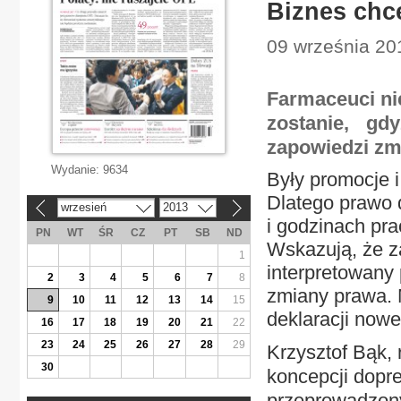
Biznes chc
09 września 20
Farmaceuci ni
zostanie, gdy
zapowiedzi zm
Wydanie:
9634
Były promocje 
Dlatego prawo d
wrzesień
2013
«
»
i godzinach pra
PN
WT
ŚR
CZ
PT
SB
ND
Wskazują, że z
1
interpretowany
2
3
4
5
6
7
8
zmiany prawa. 
9
10
11
12
13
14
15
deklaracji nowe
16
17
18
19
20
21
22
23
24
25
26
27
28
29
Krzysztof Bąk,
30
koncepcji dopr
przeprowadzony