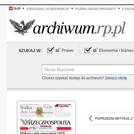
SZKOLENIA I KONFERENCJE
POZNAJ NASZE PRODUKTY
E-SKLE
Prawo
Ekonomia i biznes
SZUKAJ W:
Chcesz uzyskać dostęp do archiwum?
Zobacz ofertę
POPRZEDNI ARTYKUŁ Z