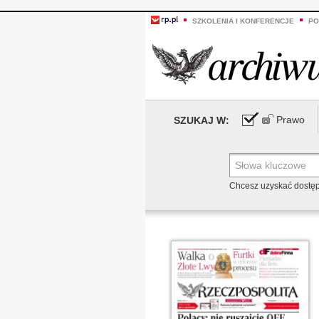
SZKOLENIA I KONFERENCJE
PO
Prawo
SZUKAJ W:
Chcesz uzyskać dostę