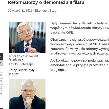
Reformatorzy o demontażu II filaru
09 września 2013 | Ekonomia | w.g.
Były premier Jerzy Buzek i były w
wspólnym oświadczeniu skrytykow
systemie OFE.
Obaj czujemy się współodpowiedzialn
wprowadzoną z końcem lat 90. Uważa
zarazem, że wszystkie reformy wymag
analizowania wprowadzonych rozwiąza
autor zdjęcia: Robert
Gardziński
Ale korekta nie powinna podważać wi
D
źródło: Fotorzepa
emerytalnego. A przyjęta przez rząd
1
drugiego...
Jerzy Buzek, były
premier
8
15
22
29