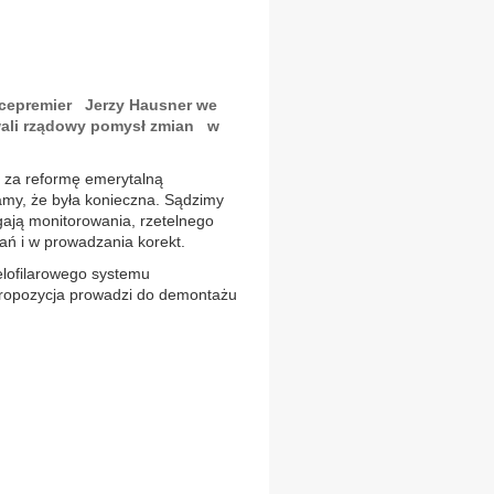
icepremier Jerzy Hausner we
ali rządowy pomysł zmian w
i za reformę emerytalną
my, że była konieczna. Sądzimy
ają monitorowania, rzetelnego
ń i w prowadzania korekt.
elofilarowego systemu
 propozycja prowadzi do demontażu