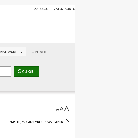
ZALOGUJ
ZAŁÓŻ KONTO
ANSOWANE
+ POMOC
A
A
A
NASTĘPNY ARTYKUŁ Z WYDANIA