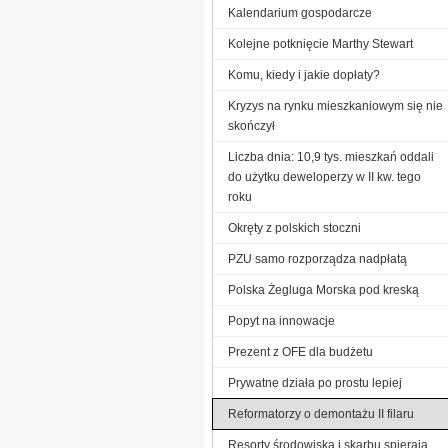
Kalendarium gospodarcze
Kolejne potknięcie Marthy Stewart
Komu, kiedy i jakie dopłaty?
Kryzys na rynku mieszkaniowym się nie
skończył
Liczba dnia: 10,9 tys. mieszkań oddali
do użytku deweloperzy w II kw. tego
roku
Okręty z polskich stoczni
PZU samo rozporządza nadpłatą
Polska Żegluga Morska pod kreską
Popyt na innowacje
Prezent z OFE dla budżetu
Prywatne działa po prostu lepiej
Reformatorzy o demontażu II filaru
Resorty środowiska i skarbu spierają