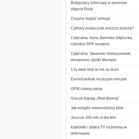
Brytyjczycy zmierzają w atomowe
objęcia Rosji
Chcemy budzić emocje
Cyfrowy podręcznik zniszczy branżę?
Cytat dnia: Anna Zielinska-Głębocka,
członkini RPP (reuters)
Cytat dnia: Sławomir Horbaczewski,
wiceprezes spółki Marvipol
Czy dwie linie to nie za dużo
Eurolot jednak na dużym minusie
GPW czarną owcą
Gracze kupują „Real Boxing”
Jak ocieplić wielorodzinny blok:
Jeszcze 200 mln zł dla firm
Kablówki i płatna TV naziemna w
defensywie