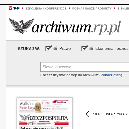
SZKOLENIA I KONFERENCJE
POZNAJ NASZE PRODUKTY
E-SKLE
Prawo
Ekonomia i biznes
SZUKAJ W:
Chcesz uzyskać dostęp do archiwum?
Zobacz ofertę
POPRZEDNI ARTYKUŁ Z