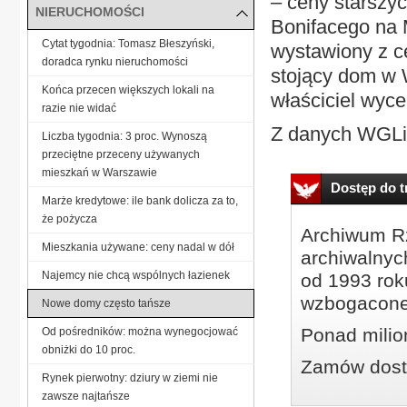
– ceny starszy
NIERUCHOMOŚCI
Bonifacego na 
Cytat tygodnia: Tomasz Błeszyński,
wystawiony z c
doradca rynku nieruchomości
stojący dom w 
Końca przecen większych lokali na
właściciel wycen
razie nie widać
Z danych WGLiN
Liczba tygodnia: 3 proc. Wynoszą
przeciętne przeceny używanych
mieszkań w Warszawie
Dostęp do tr
Marże kredytowe: ile bank dolicza za to,
że pożycza
Archiwum Rz
Mieszkania używane: ceny nadal w dół
archiwalnyc
Najemcy nie chcą wspólnych łazienek
od 1993 roku
wzbogacone
Nowe domy często tańsze
Ponad milio
Od pośredników: można wynegocjować
obniżki do 10 proc.
Zamów dostę
Rynek pierwotny: dziury w ziemi nie
zawsze najtańsze