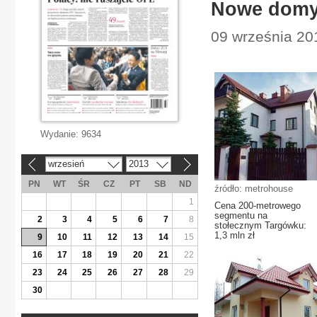
Nowe domy 
09 września 20
Wydanie:
9634
wrzesień
2013
«
»
PN
WT
ŚR
CZ
PT
SB
ND
źródło: metrohouse
1
Cena 200-metrowego
segmentu na
2
3
4
5
6
7
8
stołecznym Targówku:
1,3 mln zł
9
10
11
12
13
14
15
16
17
18
19
20
21
22
23
24
25
26
27
28
29
30