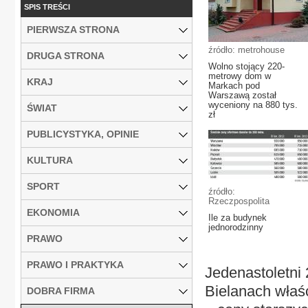
SPIS TREŚCI
PIERWSZA STRONA
źródło: metrohouse
DRUGA STRONA
Wolno stojący 220-
metrowy dom w
KRAJ
Markach pod
Warszawą został
wyceniony na 880 tys.
ŚWIAT
zł
PUBLICYSTYKA, OPINIE
KULTURA
SPORT
źródło:
Rzeczpospolita
EKONOMIA
Ile za budynek
jednorodzinny
PRAWO
PRAWO I PRAKTYKA
Jedenastoletni
Bielanach właśc
DOBRA FIRMA