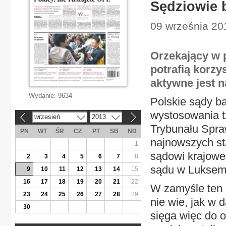
Sędziowie 
09 września 20
Orzekający w p
potrafią korz
aktywne jest 
Wydanie:
9634
Polskie sądy ba
wystosowania t
wrzesień
2013
«
»
Trybunału Spraw
PN
WT
ŚR
CZ
PT
SB
ND
najnowszych st
1
sądowi krajowe
2
3
4
5
6
7
8
sądu w Luksem
9
10
11
12
13
14
15
16
17
18
19
20
21
22
W zamyśle ten 
23
24
25
26
27
28
29
nie wie, jak w
30
sięga więc do o