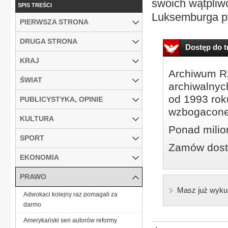
swoich wątpliw
SPIS TREŚCI
Luksemburga py
PIERWSZA STRONA
DRUGA STRONA
Dostęp do tr
KRAJ
Archiwum Rz
ŚWIAT
archiwalnyc
od 1993 roku
PUBLICYSTYKA, OPINIE
wzbogacone
KULTURA
Ponad milio
SPORT
Zamów dostę
EKONOMIA
PRAWO
Masz już wyku
Adwokaci kolejny raz pomagali za
darmo
Amerykański sen autorów reformy