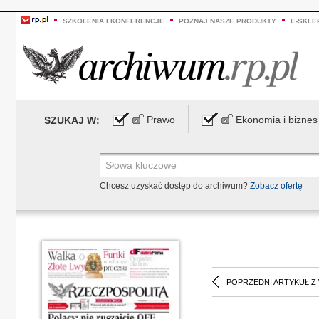
SZKOLENIA I KONFERENCJE
POZNAJ NASZE PRODUKTY
E-SKLE
Prawo
Ekonomia i biznes
SZUKAJ W:
Chcesz uzyskać dostęp do archiwum?
Zobacz ofertę
POPRZEDNI ARTYKUŁ Z