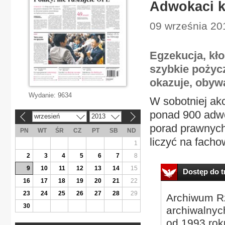
Adwokaci k
09 września 201
Egzekucja, k
szybkie pożyc
okazuje, obyw
Wydanie:
9634
W sobotniej akc
ponad 900 adwok
wrzesień
2013
«
»
porad prawnych
PN
WT
ŚR
CZ
PT
SB
ND
liczyć na facho
1
2
3
4
5
6
7
8
9
10
11
12
13
14
15
Dostęp do tr
16
17
18
19
20
21
22
23
24
25
26
27
28
29
Archiwum Rz
30
archiwalnyc
od 1993 roku