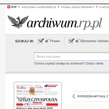
SZKOLENIA I KONFERENCJE
POZNAJ NASZE PRODUKTY
E-SKLE
Prawo
Ekonomia i biznes
SZUKAJ W:
Chcesz uzyskać dostęp do archiwum?
Zobacz ofertę
POPRZEDNI ARTYKUŁ Z