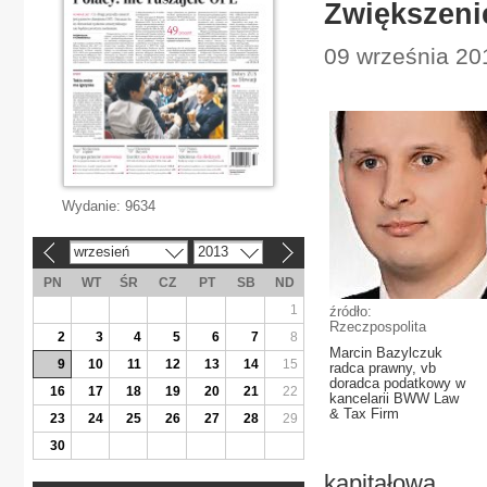
Zwiększeni
09 września 201
Wydanie:
9634
wrzesień
2013
«
»
PN
WT
ŚR
CZ
PT
SB
ND
1
źródło:
Rzeczpospolita
2
3
4
5
6
7
8
Marcin Bazylczuk
9
10
11
12
13
14
15
radca prawny, vb
doradca podatkowy w
16
17
18
19
20
21
22
kancelarii BWW Law
& Tax Firm
23
24
25
26
27
28
29
30
kapitałowa.