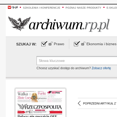
SZKOLENIA I KONFERENCJE
POZNAJ NASZE PRODUKTY
E-SKLE
Prawo
Ekonomia i biznes
SZUKAJ W:
Chcesz uzyskać dostęp do archiwum?
Zobacz ofertę
POPRZEDNI ARTYKUŁ Z