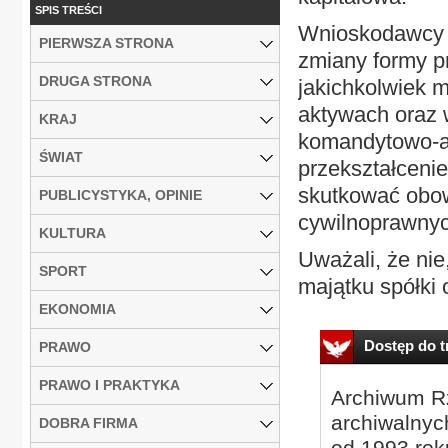
SPIS TREŚCI
Wnioskodawcy w
PIERWSZA STRONA
zmiany formy p
DRUGA STRONA
jakichkolwiek m
aktywach oraz w
KRAJ
komandytowo-ak
ŚWIAT
przekształceni
skutkować obow
PUBLICYSTYKA, OPINIE
cywilnoprawny
KULTURA
Uważali, że ni
SPORT
majątku spółki 
EKONOMIA
Dostęp do tr
PRAWO
PRAWO I PRAKTYKA
Archiwum Rz
archiwalnyc
DOBRA FIRMA
od 1993 roku