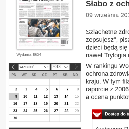
Słabo z oc
09 września 201
Szlachetne zdro
zepsujesz", pis
dzieci będą si
nawet Trylogia 
Wydanie:
9634
W rankingu Wo
wrzesień
2013
«
»
ochrona zdrowia
PN
WT
ŚR
CZ
PT
SB
ND
kraju. W tym fi
1
raporcie z 2006
2
3
4
5
6
7
8
a ocena punktow
9
10
11
12
13
14
15
16
17
18
19
20
21
22
23
24
25
26
27
28
29
Dostęp do tr
30
Archiwum Rz