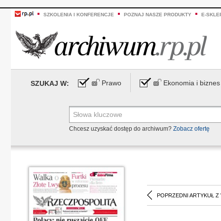
SZKOLENIA I KONFERENCJE
POZNAJ NASZE PRODUKTY
E-SKLE
Prawo
Ekonomia i biznes
SZUKAJ W:
Chcesz uzyskać dostęp do archiwum?
Zobacz ofertę
POPRZEDNI ARTYKUŁ Z