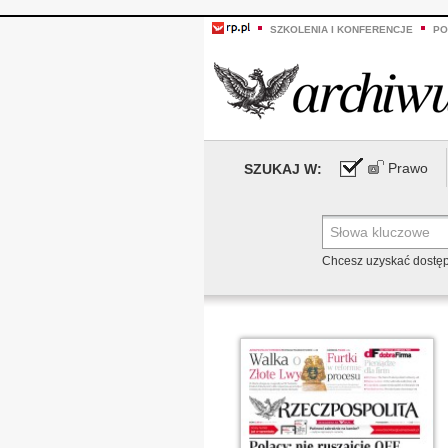
SZKOLENIA I KONFERENCJE
PO
Prawo
SZUKAJ W:
Chcesz uzyskać dostę