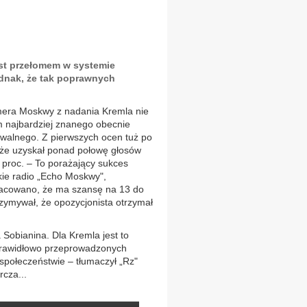
est przełomem w systemie
ednak, że tak poprawnych
 mera Moskwy z nadania Kremla nie
 najbardziej znanego obecnie
Nawalnego. Z pierwszych ocen tuż po
 że uzyskał ponad połowę głosów
 proc. – To porażający sukces
e radio „Echo Moskwy",
zacowano, że ma szansę na 13 do
zymywał, że opozycjonista otrzymał
Sobianina. Dla Kremla jest to
w prawidłowo przeprowadzonych
społeczeństwie – tłumaczył „Rz"
rcza...