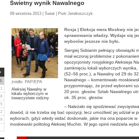
Świetny wynik Nawalnego
09 września 2013 | Świat | Piotr Jendroszczyk
Rosja | Elekcja mera Moskwy nie j
sprawowania władzy. Wydaje się j
wyborów jeszcze nie było.
Siergiej Sobianin pełniący obowiązki
miał wczoraj problemów z pokonaniem
opozycjonisty rosyjskiego Aleksieja 
zamknięciu lokali wyborczych wynika,
(52–56 proc.), a Nawalny od 29 do 32
Nawalnego – komentowało moskiewski
D
źródło: PAP/EPA
przypominając, że przed wyborami s
1
Aleksiej Nawalny w
20 proc. głosów. Sztab Nawalnego utr
lokalu wyborczym w
8
ok. 35 proc. głosów.
towarzystwie rodziny
15
– Należało się spodziewać zwycięstwa 
22
dowód, iż nie trzeba się bać opozycji, lecz umożliwić jej udział 
wyborach, gdyż wtedy widać doskonale, jakie ma ona poparcie w 
29
moskiewski politolog Aleksiej Muchin. W jego opinii niedziela wybo