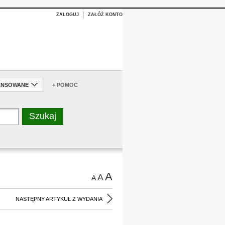
ZALOGUJ
ZAŁÓŻ KONTO
ANSOWANE
+ POMOC
A
A
A
NASTĘPNY ARTYKUŁ Z WYDANIA