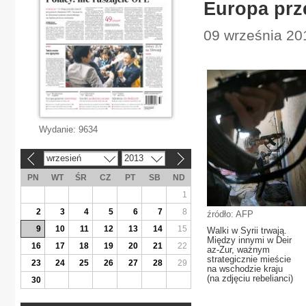
Europa prz
09 września 201
Wydanie:
9634
wrzesień
2013
«
»
PN
WT
ŚR
CZ
PT
SB
ND
1
2
3
4
5
6
7
8
źródło: AFP
9
10
11
12
13
14
15
Walki w Syrii trwają.
Między innymi w Deir
16
17
18
19
20
21
22
az-Zur, ważnym
strategicznie mieście
23
24
25
26
27
28
29
na wschodzie kraju
(na zdjęciu rebelianci)
30