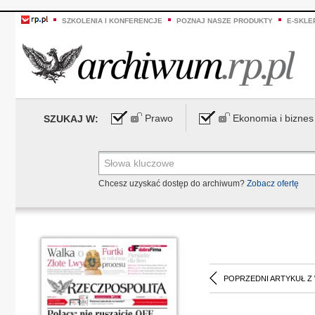
SZKOLENIA I KONFERENCJE
POZNAJ NASZE PRODUKTY
E-SKLE
Prawo
Ekonomia i biznes
SZUKAJ W:
Chcesz uzyskać dostęp do archiwum?
Zobacz ofertę
POPRZEDNI ARTYKUŁ Z