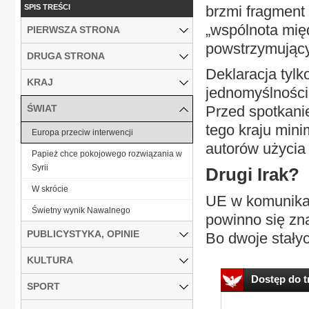
SPIS TREŚCI
brzmi fragment 
„wspólnota mię
PIERWSZA STRONA
powstrzymujący 
DRUGA STRONA
Deklaracja tylk
KRAJ
jednomyślności
ŚWIAT
Przed spotkanie
tego kraju min
Europa przeciw interwencji
autorów użycia 
Papież chce pokojowego rozwiązania w
Syrii
Drugi Irak?
W skrócie
UE w komunikac
Świetny wynik Nawalnego
powinno się zna
PUBLICYSTYKA, OPINIE
Bo dwoje stałyc
KULTURA
Dostęp do tr
SPORT