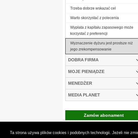
Trzeba dobrze wskazać cel
Warto skorzystać z polecenia
Wypłata z kapitału zapasowego może
korzystać z preferencji
Wyznaczenie dyżuru jest prostsze niż
jego zrekompensowanie
DOBRA FIRMA
MOJE PIENIĄDZE
MENEDŻER
MEDIA PLANET
Zamów abonament
Gremi Media:
O n
Ta strona używa plików cookies i podobnych technologii. Jeżeli nie z