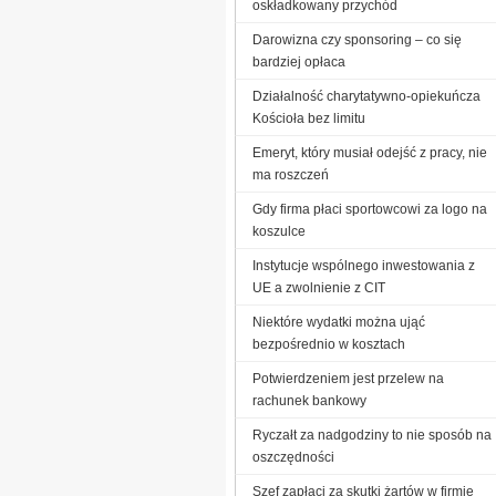
oskładkowany przychód
Darowizna czy sponsoring – co się
bardziej opłaca
Działalność charytatywno-opiekuńcza
Kościoła bez limitu
Emeryt, który musiał odejść z pracy, nie
ma roszczeń
Gdy firma płaci sportowcowi za logo na
koszulce
Instytucje wspólnego inwestowania z
UE a zwolnienie z CIT
Niektóre wydatki można ująć
bezpośrednio w kosztach
Potwierdzeniem jest przelew na
rachunek bankowy
Ryczałt za nadgodziny to nie sposób na
oszczędności
Szef zapłaci za skutki żartów w firmie