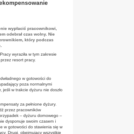
 zrekompensowanie
enie wypłacić pracownikowi,
em odebrał czas wolny. Nie
ierownikiem, który podczas
.
 Pracy wyraziła w tym zakresie
rzez resort pracy.
odwładnego w gotowości do
ypadający poza normalnymi
 jeśli w trakcie dyżuru nie doszło
ompensaty za pełnione dyżury.
ądź przez pracowników
 przypadek – dyżuru domowego –
nie dysponuje swoim czasem i
e w gotowości do stawienia się w
y. Drugi, obejmujący wszystkie