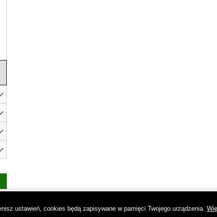
as
|
Regulamin
|
Reklama
|
Napisz do nas
|
Kontakt
|
Pliki cookies
|
Dek
mienisz ustawień, cookies będą zapisywane w pamięci Twojego urządzenia.
Wię
© Copyright by Gremi Media SA