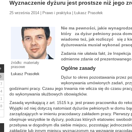
Wyznaczenie dyżuru jest prostsze niż jego
25 września 2014 | Prawo i praktyka | Łukasz Prasołek
Nie ma pewności, jakie wynagrodz
który za dyżur pełniony poza dom
wiadomo też, jak rozliczyć się z k
dyżurowania musiał wykonać pracę
Zadania nie ułatwia fakt, że Inspekcja
odmienne zdanie od prezentowanego p
źródło: materiały
prasowe
Ogólne zasady
Łukasz Prasołek
D
Dyżur to okres pozostawania przez p
wykonywania umówionych zadań, prz
7
godzinami pracy. Czasu jego trwania nie wlicza się do czasu pracy,
14
do wykonywania służbowych obowiązków.
21
Zasadą wynikającą z art. 1515 k.p. jest prawo pracownika do rek
28
Wyjątki od niej dotyczą natomiast dyżurów pełnionych w domu b
zarządzających w imieniu pracodawcy zakładem pracy. Pierwszy
obejmuje wszystkie te dyżury, podczas których etatowiec swobod
przebywa w dogodnym dla siebie miejscu, pozostając jednocześni
zakładzie lub innym miejscu wyznaczonym na wezwanie pracodawc