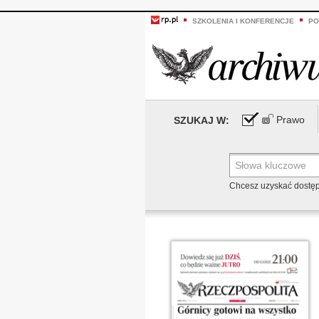
SZKOLENIA I KONFERENCJE
PO
Prawo
SZUKAJ W:
Chcesz uzyskać dostę