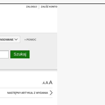
ZALOGUJ
ZAŁÓŻ KONTO
ANSOWANE
+ POMOC
A
A
A
NASTĘPNY ARTYKUŁ Z WYDANIA