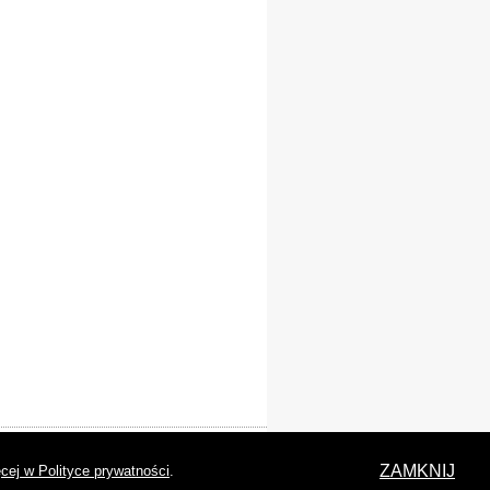
laracja dostępności
ZAMKNIJ
cej w Polityce prywatności
.