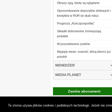
Obrazy żyją, kiedy są oglądane
Oprocentowanie depozytów złotowych i
kredytów w ROR (w skali roku)
Prognozy „Rzeczpospolitej”
Składki dobrowolne zmniejszają
podatek
W poszukiwaniu zysków
Wygięty ekran: nowość, którą klienci już
polubili
MENEDŻER
MEDIA PLANET
Zamów abonament
Gremi Media:
O n
Ta strona używa plików cookies i podobnych technologii. Jeżeli nie z