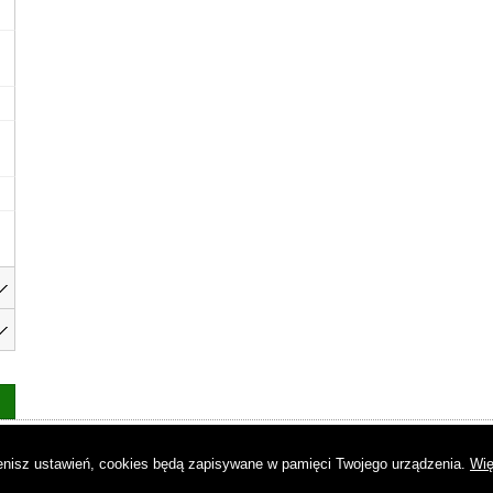
as
|
Regulamin
|
Reklama
|
Napisz do nas
|
Kontakt
|
Pliki cookies
|
Dek
mienisz ustawień, cookies będą zapisywane w pamięci Twojego urządzenia.
Wię
© Copyright by Gremi Media SA