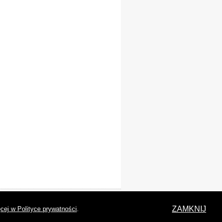
laracja dostępności
ZAMKNIJ
cej w Polityce prywatności
.