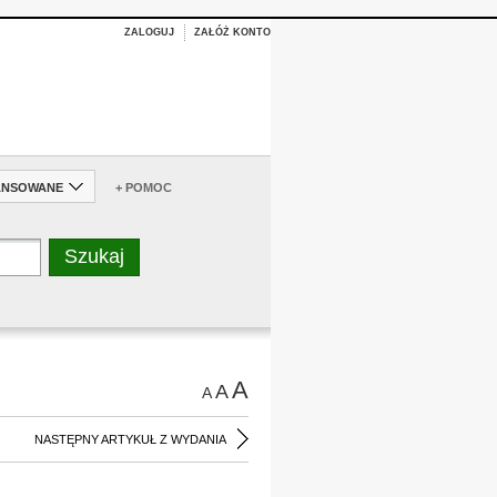
ZALOGUJ
ZAŁÓŻ KONTO
ANSOWANE
+ POMOC
A
A
A
NASTĘPNY ARTYKUŁ Z WYDANIA