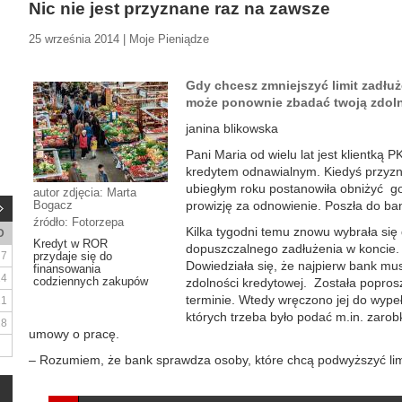
Nic nie jest przyznane raz na zawsze
25 września 2014 | Moje Pieniądze
Gdy chcesz zmniejszyć limit zadłu
może ponownie zbadać twoją zdol
janina blikowska
Pani Maria od wielu lat jest klientką 
kredytem odnawialnym. Kiedyś przyznany
ubiegłym roku postanowiła obniżyć go
autor zdjęcia: Marta
Bogacz
prowizję za odnowienie. Poszła do ban
źródło: Fotorzepa
Kilka tygodni temu znowu wybrała się 
D
Kredyt w ROR
dopuszczalnego zadłużenia w koncie. 
7
przydaje się do
Dowiedziała się, że najpierw bank mu
finansowania
14
codziennych zakupów
zdolności kredytowej. Została popro
terminie. Wtedy wręczono jej do wypeł
21
których trzeba było podać m.in. zarobk
28
umowy o pracę.
– Rozumiem, że bank sprawdza osoby, które chcą podwyższyć limit