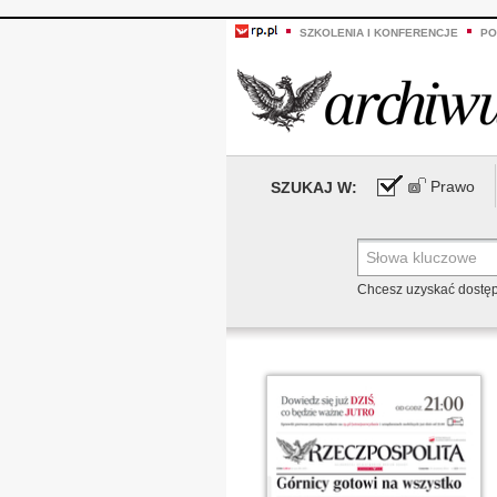
SZKOLENIA I KONFERENCJE
PO
Prawo
SZUKAJ W:
Chcesz uzyskać dostę