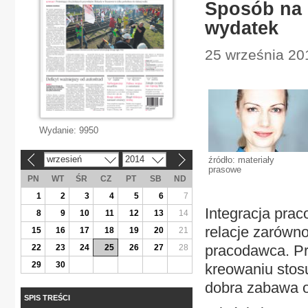
Sposób na 
wydatek
25 września 20
Wydanie:
9950
wrzesień
2014
źródło: materiały
«
»
prasowe
PN
WT
ŚR
CZ
PT
SB
ND
1
2
3
4
5
6
7
Integracja pra
8
9
10
11
12
13
14
relacje zarówno
15
16
17
18
19
20
21
pracodawca. P
22
23
24
25
26
27
28
29
30
kreowaniu stos
dobra zabawa o
SPIS TREŚCI