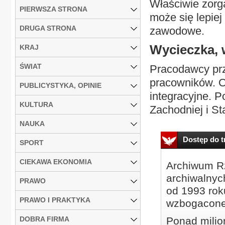
Właściwie zorg
PIERWSZA STRONA
może się lepie
DRUGA STRONA
zawodowe.
Wycieczka, w
KRAJ
ŚWIAT
Pracodawcy prz
pracowników. O
PUBLICYSTYKA, OPINIE
integracyjne. 
KULTURA
Zachodniej i S
NAUKA
Dostęp do tr
SPORT
CIEKAWA EKONOMIA
Archiwum Rz
archiwalnyc
PRAWO
od 1993 roku
PRAWO I PRAKTYKA
wzbogacone
DOBRA FIRMA
Ponad milio