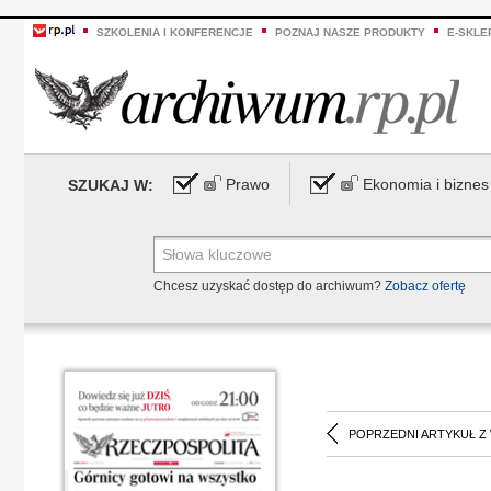
SZKOLENIA I KONFERENCJE
POZNAJ NASZE PRODUKTY
E-SKLE
Prawo
Ekonomia i biznes
SZUKAJ W:
Chcesz uzyskać dostęp do archiwum?
Zobacz ofertę
POPRZEDNI ARTYKUŁ Z