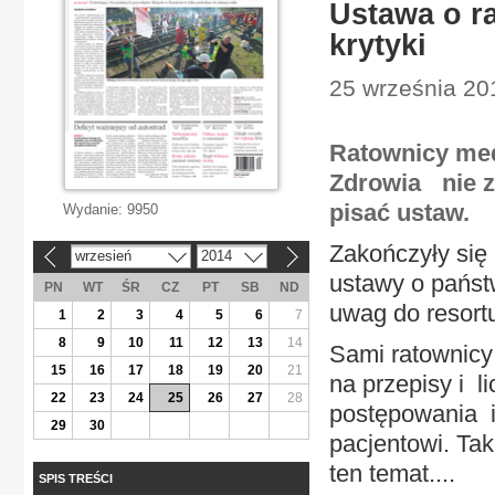
Ustawa o r
krytyki
25 września 20
Ratownicy med
Zdrowia nie zn
pisać ustaw.
Wydanie:
9950
Zakończyły się 
wrzesień
2014
«
»
ustawy o pańs
PN
WT
ŚR
CZ
PT
SB
ND
uwag do resort
1
2
3
4
5
6
7
8
9
10
11
12
13
14
Sami ratownicy
15
16
17
18
19
20
21
na przepisy i li
22
23
24
25
26
27
28
postępowania i
29
30
pacjentowi. Tak
ten temat....
SPIS TREŚCI