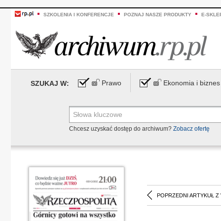
SZKOLENIA I KONFERENCJE
POZNAJ NASZE PRODUKTY
E-SKLE
Prawo
Ekonomia i biznes
SZUKAJ W:
Chcesz uzyskać dostęp do archiwum?
Zobacz ofertę
POPRZEDNI ARTYKUŁ Z