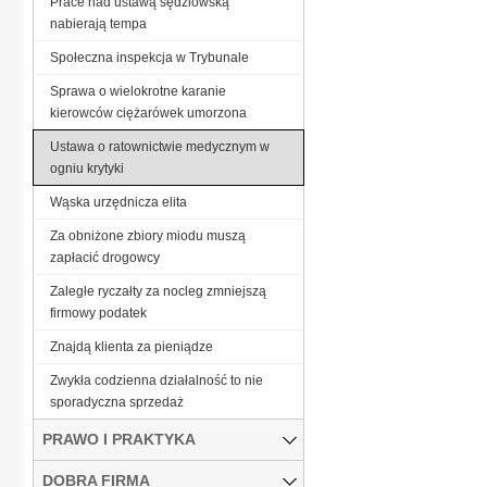
Prace nad ustawą sędziowską
nabierają tempa
Społeczna inspekcja w Trybunale
Sprawa o wielokrotne karanie
kierowców ciężarówek umorzona
Ustawa o ratownictwie medycznym w
ogniu krytyki
Wąska urzędnicza elita
Za obniżone zbiory miodu muszą
zapłacić drogowcy
Zaległe ryczałty za nocleg zmniejszą
firmowy podatek
Znajdą klienta za pieniądze
Zwykła codzienna działalność to nie
sporadyczna sprzedaż
PRAWO I PRAKTYKA
DOBRA FIRMA