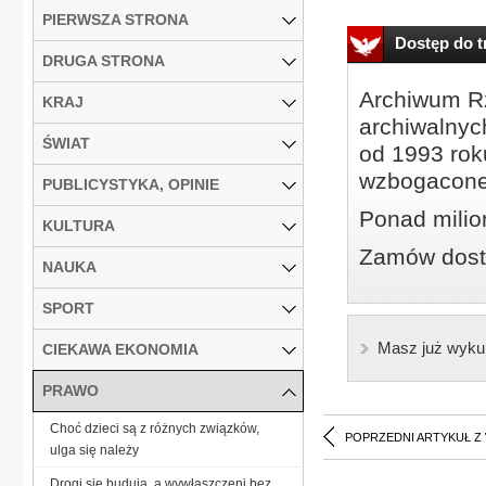
PIERWSZA STRONA
Dostęp do tr
DRUGA STRONA
Archiwum Rz
KRAJ
archiwalnyc
ŚWIAT
od 1993 roku
wzbogacone
PUBLICYSTYKA, OPINIE
Ponad milio
KULTURA
Zamów dostę
NAUKA
SPORT
Masz już wyku
CIEKAWA EKONOMIA
PRAWO
Choć dzieci są z różnych związków,
POPRZEDNI ARTYKUŁ Z
ulga się należy
Drogi się budują, a wywłaszczeni bez