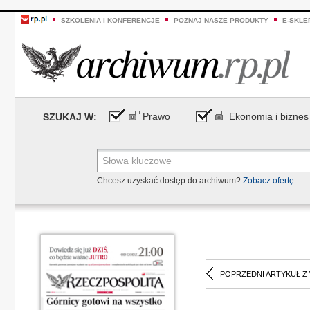
SZKOLENIA I KONFERENCJE
POZNAJ NASZE PRODUKTY
E-SKLE
Prawo
Ekonomia i biznes
SZUKAJ W:
Chcesz uzyskać dostęp do archiwum?
Zobacz ofertę
POPRZEDNI ARTYKUŁ Z