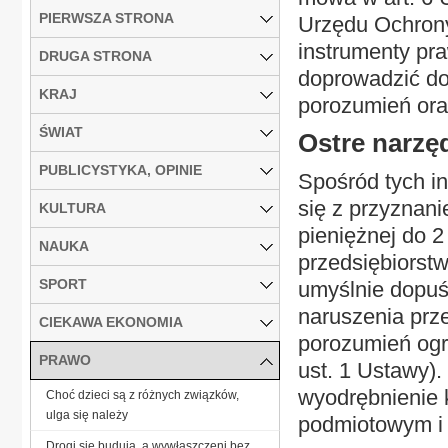
PIERWSZA STRONA
Urzędu Ochron
instrumenty pr
DRUGA STRONA
doprowadzić do
KRAJ
porozumień ora
ŚWIAT
Ostre narzę
PUBLICYSTYKA, OPINIE
Spośród tych in
się z przyznan
KULTURA
pieniężnej do 
NAUKA
przedsiębiorst
SPORT
umyślnie dopuśc
naruszenia prz
CIEKAWA EKONOMIA
porozumień ogra
PRAWO
ust. 1 Ustawy)
wyodrębnienie 
Choć dzieci są z różnych związków,
ulga się należy
podmiotowym i 
Drogi się budują, a wywłaszczeni bez