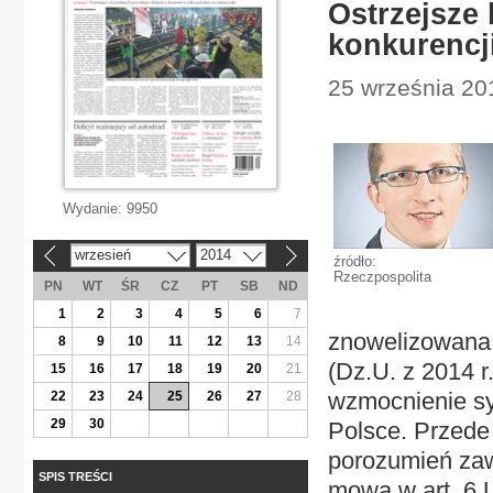
Ostrzejsze
konkurencj
25 września 201
Wydanie:
9950
wrzesień
2014
«
»
źródło:
Rzeczpospolita
PN
WT
ŚR
CZ
PT
SB
ND
1
2
3
4
5
6
7
znowelizowana 
8
9
10
11
12
13
14
(Dz.U. z 2014 r.
15
16
17
18
19
20
21
wzmocnienie sy
22
23
24
25
26
27
28
29
30
Polsce. Przede
porozumień zaw
SPIS TREŚCI
mowa w art. 6 