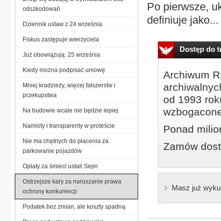
Po pierwsze, u
odszkodowań
definiuje jako...
Dziennik ustaw z 24 września
Fiskus zastępuje wierzyciela
Dostęp do tr
Już obowiązują: 25 września
Kiedy można podpisać umowę
Archiwum Rz
archiwalnyc
Mniej kradzieży, więcej fałszerstw i
przekupstwa
od 1993 roku
wzbogacone
Na budowie wcale nie będzie lepiej
Namioty i transparenty w proteście
Ponad milio
Nie ma chętnych do płacenia za
Zamów dostę
parkowanie pojazdów
Opłaty za śmieci ustali Sejm
Ostrzejsze kary za naruszanie prawa
Masz już wyku
ochrony konkurencji
Podatek bez zmian, ale koszty spadną