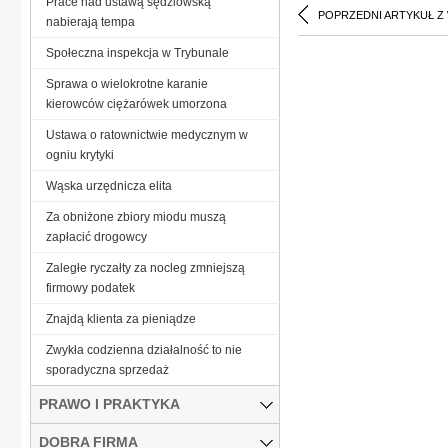
Prace nad ustawą sędziowską
POPRZEDNI ARTYKUŁ Z
nabierają tempa
Społeczna inspekcja w Trybunale
Sprawa o wielokrotne karanie
kierowców ciężarówek umorzona
Ustawa o ratownictwie medycznym w
ogniu krytyki
Wąska urzędnicza elita
Za obniżone zbiory miodu muszą
zapłacić drogowcy
Zaległe ryczałty za nocleg zmniejszą
firmowy podatek
Znajdą klienta za pieniądze
Zwykła codzienna działalność to nie
sporadyczna sprzedaż
PRAWO I PRAKTYKA
DOBRA FIRMA