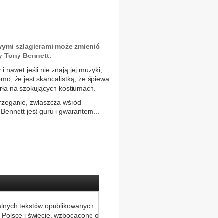
ymi szlagierami może zmienić
y Tony Bennett.
 nawet jeśli nie znają jej muzyki,
mo, że jest skandalistką, że śpiewa
rła na szokujących kostiumach.
rzeganie, zwłaszcza wśród
 Bennett jest guru i gwarantem...
alnych tekstów opublikowanych
 Polsce i świecie, wzbogacone o