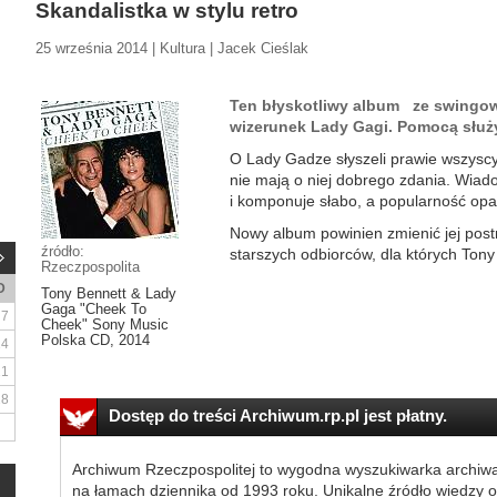
Skandalistka w stylu retro
25 września 2014 | Kultura | Jacek Cieślak
Ten błyskotliwy album ze swingow
wizerunek Lady Gagi. Pomocą służ
O Lady Gadze słyszeli prawie wszyscy i
nie mają o niej dobrego zdania. Wiado
i komponuje słabo, a popularność opa
Nowy album powinien zmienić jej post
źródło:
starszych odbiorców, dla których Tony
Rzeczpospolita
D
Tony Bennett & Lady
Gaga "Cheek To
7
Cheek" Sony Music
Polska CD, 2014
14
21
28
Dostęp do treści Archiwum.rp.pl jest płatny.
Archiwum Rzeczpospolitej to wygodna wyszukiwarka archiw
na łamach dziennika od 1993 roku. Unikalne źródło wiedzy o