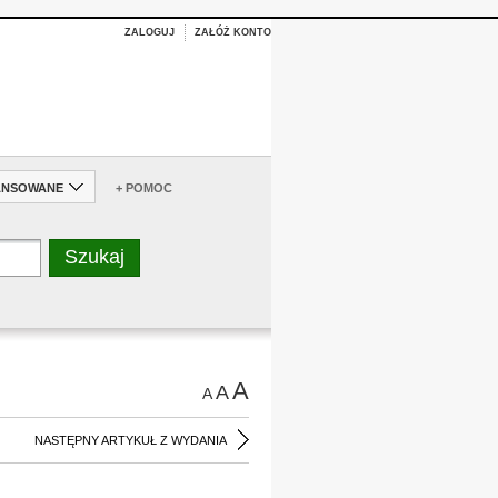
ZALOGUJ
ZAŁÓŻ KONTO
ANSOWANE
+ POMOC
A
A
A
NASTĘPNY ARTYKUŁ Z WYDANIA