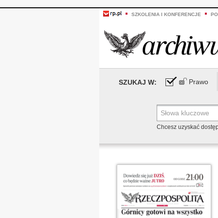
SZKOLENIA I KONFERENCJE
PO
Prawo
SZUKAJ W:
Chcesz uzyskać dostę