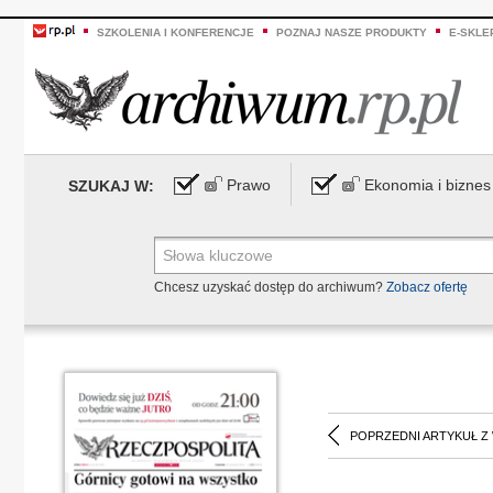
SZKOLENIA I KONFERENCJE
POZNAJ NASZE PRODUKTY
E-SKLE
Prawo
Ekonomia i biznes
SZUKAJ W:
Chcesz uzyskać dostęp do archiwum?
Zobacz ofertę
POPRZEDNI ARTYKUŁ Z