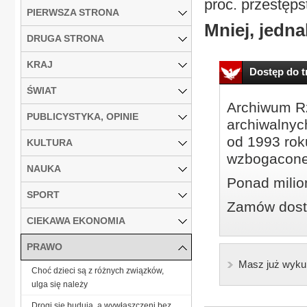
proc. przestęps
PIERWSZA STRONA
Mniej, jedna
DRUGA STRONA
KRAJ
Dostęp do tr
ŚWIAT
Archiwum Rz
PUBLICYSTYKA, OPINIE
archiwalnyc
od 1993 roku
KULTURA
wzbogacone
NAUKA
Ponad milio
SPORT
Zamów dostę
CIEKAWA EKONOMIA
PRAWO
Masz już wyku
Choć dzieci są z różnych związków,
ulga się należy
Drogi się budują, a wywłaszczeni bez