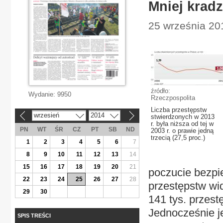
Mniej kradz
25 września 20
źródło:
Wydanie:
9950
Rzeczpospolita
Liczba przestępstw
wrzesień
2014
stwierdzonych w 2013
«
»
r. była niższa od tej w
PN
WT
ŚR
CZ
PT
SB
ND
2003 r. o prawie jedną
trzecią (27,5 proc.)
1
2
3
4
5
6
7
8
9
10
11
12
13
14
15
16
17
18
19
20
21
poczucie bezpi
22
23
24
25
26
27
28
przestępstw wid
29
30
141 tys. przest
Jednocześnie j
SPIS TREŚCI