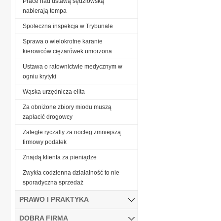
Prace nad ustawą sędziowską
nabierają tempa
Społeczna inspekcja w Trybunale
Sprawa o wielokrotne karanie
kierowców ciężarówek umorzona
Ustawa o ratownictwie medycznym w
ogniu krytyki
Wąska urzędnicza elita
Za obniżone zbiory miodu muszą
zapłacić drogowcy
Zaległe ryczałty za nocleg zmniejszą
firmowy podatek
Znajdą klienta za pieniądze
Zwykła codzienna działalność to nie
sporadyczna sprzedaż
PRAWO I PRAKTYKA
DOBRA FIRMA